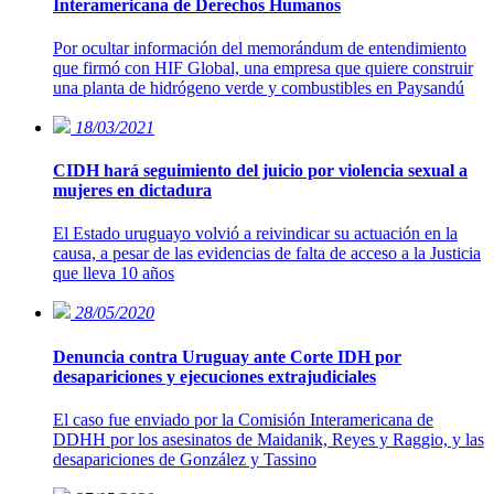
Interamericana de Derechos Humanos
Por ocultar información del memorándum de entendimiento
que firmó con HIF Global, una empresa que quiere construir
una planta de hidrógeno verde y combustibles en Paysandú
18/03/2021
CIDH hará seguimiento del juicio por violencia sexual a
mujeres en dictadura
El Estado uruguayo volvió a reivindicar su actuación en la
causa, a pesar de las evidencias de falta de acceso a la Justicia
que lleva 10 años
28/05/2020
Denuncia contra Uruguay ante Corte IDH por
desapariciones y ejecuciones extrajudiciales
El caso fue enviado por la Comisión Interamericana de
DDHH por los asesinatos de Maidanik, Reyes y Raggio, y las
desapariciones de González y Tassino