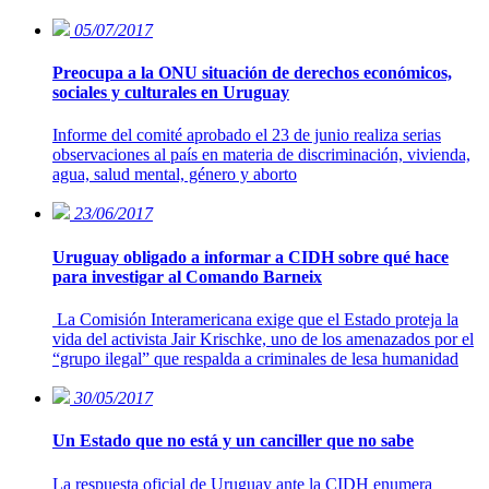
05/07/2017
Preocupa a la ONU situación de derechos económicos,
sociales y culturales en Uruguay
Informe del comité aprobado el 23 de junio realiza serias
observaciones al país en materia de discriminación, vivienda,
agua, salud mental, género y aborto
23/06/2017
Uruguay obligado a informar a CIDH sobre qué hace
para investigar al Comando Barneix
La Comisión Interamericana exige que el Estado proteja la
vida del activista Jair Krischke, uno de los amenazados por el
“grupo ilegal” que respalda a criminales de lesa humanidad
30/05/2017
Un Estado que no está y un canciller que no sabe
La respuesta oficial de Uruguay ante la CIDH enumera