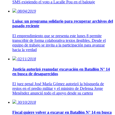
SMS exigiendo el voto a Lacalle Pou en el balotaje
08/04/2019
Luisa: un programa solidario para recuperar archivos del
pasado reciente
El emprendimiento que se presenta este lunes 8 permite
transcribir de forma colaborativa textos ilegibles. Desde el
equipo de trabajo se invita a la participación para avanzar
hacia la verdad
02/11/2018
Justicia autorizó reanudar excavación en Batallón N° 14
en busca de desaparecidos
El juez penal José María Gómez autorizó la búsqueda de
restos en el predio militar y el ministro de Defensa Jorge
Menéndez anunció todo el apoyo desde su cartera
30/10/2018
Fiscal quiere volver a excavar en Batallón N° 14 en busca