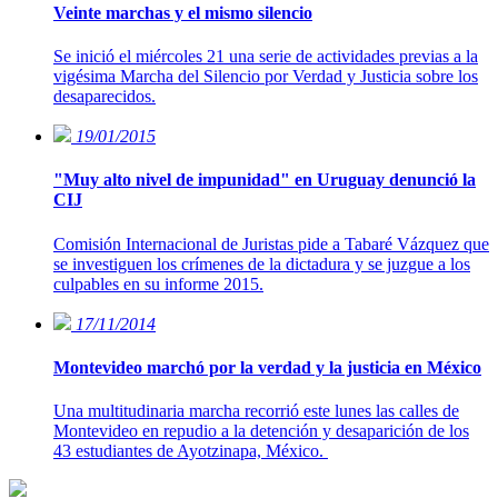
Veinte marchas y el mismo silencio
Se inició el miércoles 21 una serie de actividades previas a la
vigésima Marcha del Silencio por Verdad y Justicia sobre los
desaparecidos.
19/01/2015
"Muy alto nivel de impunidad" en Uruguay denunció la
CIJ
Comisión Internacional de Juristas pide a Tabaré Vázquez que
se investiguen los crímenes de la dictadura y se juzgue a los
culpables en su informe 2015.
17/11/2014
Montevideo marchó por la verdad y la justicia en México
Una multitudinaria marcha recorrió este lunes las calles de
Montevideo en repudio a la detención y desaparición de los
43 estudiantes de Ayotzinapa, México.