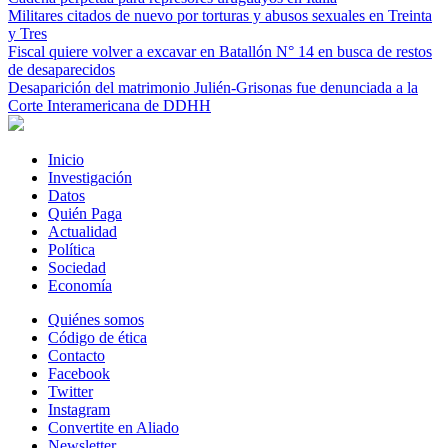
Militares citados de nuevo por torturas y abusos sexuales en Treinta
y Tres
Fiscal quiere volver a excavar en Batallón N° 14 en busca de restos
de desaparecidos
Desaparición del matrimonio Julién-Grisonas fue denunciada a la
Corte Interamericana de DDHH
Inicio
Investigación
Datos
Quién Paga
Actualidad
Política
Sociedad
Economía
Quiénes somos
Código de ética
Contacto
Facebook
Twitter
Instagram
Convertite en Aliado
Newsletter