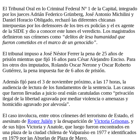
El Tribunal Oral en lo Criminal Federal Nº 1 de la Capital, integrado
por los jueces Adrián Federico Grünberg, José Antonio Michilini y
Daniel Horacio Obligado, rechazó las diferentes chicanas
interpuestas por los defensores de los tres ex policías y el ex agente
de la SIDE y dio a conocer este lunes el veredicto. Los magistrados
definieron sus crímenes como
“delitos de lesa humanidad que
fueron cometidos en el marco de un genocidio”
.
El tribunal impuso a José Néstor Ferrer la pena de 25 años de
prisión mientras que fijó 16 años para César Alejandro Enciso. Para
los otros dos imputados, Rolando Oscar Nerone y Oscar Roberto
Gutiérrez, la pena impuesta fue de 6 años de prisión.
Además fijó para el 3 de noviembre próximo, a las 17 horas, la
audiencia de lectura de los fundamentos de la sentencia. Las causas
que fueron llevadas a juicio oral están caratuladas como “privación
ilegal de la libertad agravada por mediar violencia o amenazas y
homicidio agravado por alevosía”.
El caso involucra, entre otros crímenes del terrorismo de Estado, el
asesinato de
Roger Julién
y la desaparición de
Victoria Grisonas
, y
de sus hijos Victoria y Anatole, que luego fueron encontrados en
una plaza de la ciudad chilena de Valparaíso en 1977 e identificados
en 1979 por las Abuelas de Plaza de Mayo.