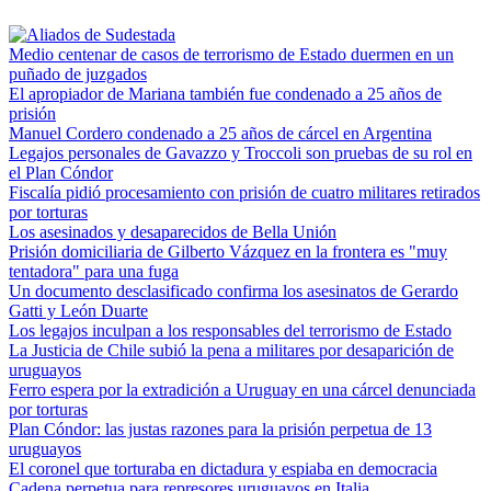
Medio centenar de casos de terrorismo de Estado duermen en un
puñado de juzgados
El apropiador de Mariana también fue condenado a 25 años de
prisión
Manuel Cordero condenado a 25 años de cárcel en Argentina
Legajos personales de Gavazzo y Troccoli son pruebas de su rol en
el Plan Cóndor
Fiscalía pidió procesamiento con prisión de cuatro militares retirados
por torturas
Los asesinados y desaparecidos de Bella Unión
Prisión domiciliaria de Gilberto Vázquez en la frontera es "muy
tentadora" para una fuga
Un documento desclasificado confirma los asesinatos de Gerardo
Gatti y León Duarte
Los legajos inculpan a los responsables del terrorismo de Estado
La Justicia de Chile subió la pena a militares por desaparición de
uruguayos
Ferro espera por la extradición a Uruguay en una cárcel denunciada
por torturas
Plan Cóndor: las justas razones para la prisión perpetua de 13
uruguayos
El coronel que torturaba en dictadura y espiaba en democracia
Cadena perpetua para represores uruguayos en Italia