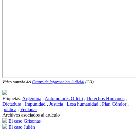
Video tomado del
Centro de Información Judicial
(CIJ).
Etiquetas:
Argentina
,
Automotores Orletti
,
Derechos Humanos
,
Dictadura
,
Impunidad
,
Justicia
,
Lesa humanidad
,
Plan Cóndor
,
politica
,
Ventanas
Archivos asociados al artículo
El caso Grisonas
El caso Julién