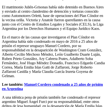
El matrimonio Julién-Grisonas había sido detenido en Buenos Aires
y enviado al centro clandestino de detención y torturas conocido
como Automotores Orletti, base de operaciones del Plan Cóndor en
la vecina orilla. Victoria y Anatole fueron querellantes en la causa
junto con el Centro de Estudios Legales y Sociales (CELS), la Liga
Argentina por los Derechos Humanos y el Equipo Jurídico Kaos.
En el marco de las causas que investigaron el Plan Cóndor en
Argentina había sido condenado en mayo de 2016 a 25 años de
prisión el represor uruguayo Manuel Cordero, por su
responsabilidad en la desaparición de Washington Cram González,
Alberto Cecilio Mechoso Méndez, León Gualberto Duarte Luján,
Ruben Prieto González, Ary Cabrera Prates, Adalberto Soba
Fernández, José Hugo Méndez Donadío, Francisco Edgardo Candia
Correa, María Emilia Islas Gatti de Zaffaroni, Jorge Roberto
Zaffaroni Castilla y María Claudia García Irureta Goyena de
Gelman.
Lee también:
Manuel Cordero condenado a 25 años de prisión
en Argentina
A una idéntica pena de prisión también fue condenado el represor
argentino Miguel Ángel Furci por su responsabilidad, entre otros
delitos de lesa humanidad, en la desaparición de María Emilia Islas