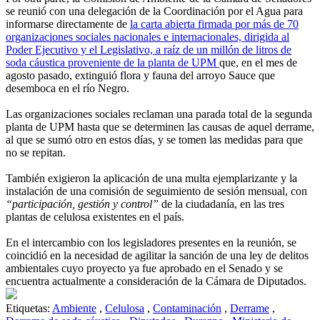
se reunió con una delegación de la Coordinación por el Agua para
informarse directamente de
la carta abierta firmada por más de 70
organizaciones sociales nacionales e internacionales, dirigida al
Poder Ejecutivo y el Legislativo, a raíz de un millón de litros de
soda cáustica proveniente de la planta de UPM
que, en el mes de
agosto pasado, extinguió flora y fauna del arroyo Sauce que
desemboca en el río Negro.
Las organizaciones sociales reclaman una parada total de la segunda
planta de UPM hasta que se determinen las causas de aquel derrame,
al que se sumó otro en estos días, y se tomen las medidas para que
no se repitan.
También exigieron la aplicación de una multa ejemplarizante y la
instalación de una comisión de seguimiento de sesión mensual, con
“participación, gestión y control”
de la ciudadanía, en las tres
plantas de celulosa existentes en el país.
En el intercambio con los legisladores presentes en la reunión, se
coincidió en la necesidad de agilitar la sanción de una ley de delitos
ambientales cuyo proyecto ya fue aprobado en el Senado y se
encuentra actualmente a consideración de la Cámara de Diputados.
Etiquetas:
Ambiente
,
Celulosa
,
Contaminación
,
Derrame
,