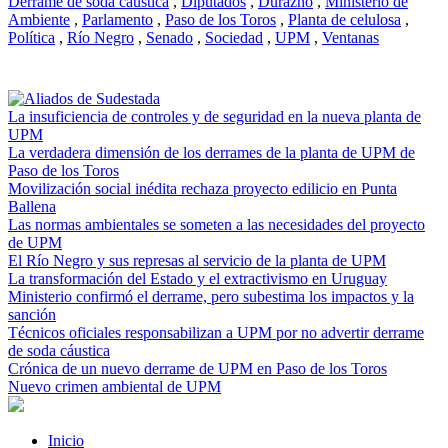
Derrame de soda cáustica
,
Diputados
,
Durazno
,
Ministerio de
Ambiente
,
Parlamento
,
Paso de los Toros
,
Planta de celulosa
,
Política
,
Río Negro
,
Senado
,
Sociedad
,
UPM
,
Ventanas
La insuficiencia de controles y de seguridad en la nueva planta de
UPM
La verdadera dimensión de los derrames de la planta de UPM de
Paso de los Toros
Movilización social inédita rechaza proyecto edilicio en Punta
Ballena
Las normas ambientales se someten a las necesidades del proyecto
de UPM
El Río Negro y sus represas al servicio de la planta de UPM
La transformación del Estado y el extractivismo en Uruguay
Ministerio confirmó el derrame, pero subestima los impactos y la
sanción
Técnicos oficiales responsabilizan a UPM por no advertir derrame
de soda cáustica
Crónica de un nuevo derrame de UPM en Paso de los Toros
Nuevo crimen ambiental de UPM
Inicio