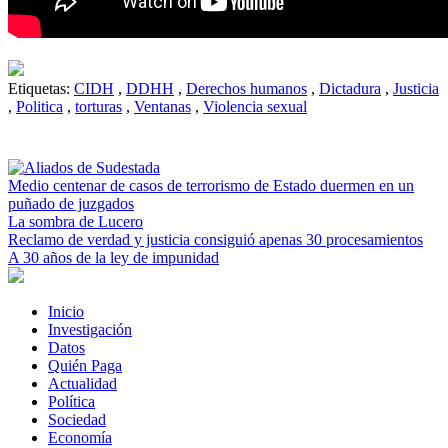
Etiquetas:
CIDH
,
DDHH
,
Derechos humanos
,
Dictadura
,
Justicia
,
Politica
,
torturas
,
Ventanas
,
Violencia sexual
Medio centenar de casos de terrorismo de Estado duermen en un
puñado de juzgados
La sombra de Lucero
Reclamo de verdad y justicia consiguió apenas 30 procesamientos
A 30 años de la ley de impunidad
Inicio
Investigación
Datos
Quién Paga
Actualidad
Política
Sociedad
Economía