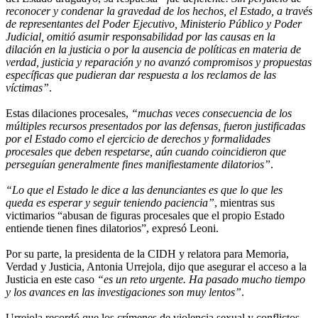
reconocer y condenar la gravedad de los hechos, el Estado, a través
de representantes del Poder Ejecutivo, Ministerio Público y Poder
Judicial, omitió asumir responsabilidad por las causas en la
dilación en la justicia o por la ausencia de políticas en materia de
verdad, justicia y reparación y no avanzó compromisos y propuestas
específicas que pudieran dar respuesta a los reclamos de las
víctimas”
.
Estas dilaciones procesales,
“muchas veces consecuencia de los
múltiples recursos presentados por las defensas, fueron justificadas
por el Estado como el ejercicio de derechos y formalidades
procesales que deben respetarse, aún cuando coincidieron que
perseguían generalmente fines manifiestamente dilatorios”
.
“Lo que el Estado le dice a las denunciantes es que lo que les
queda es esperar y seguir teniendo paciencia”
, mientras sus
victimarios “abusan de figuras procesales que el propio Estado
entiende tienen fines dilatorios”, expresó Leoni.
Por su parte, la presidenta de la CIDH y relatora para Memoria,
Verdad y Justicia, Antonia Urrejola, dijo que asegurar el acceso a la
Justicia en este caso
“es un reto urgente. Ha pasado mucho tiempo
y los avances en las investigaciones son muy lentos”
.
Urrejola recordó que los crímenes de violencia sexual y conflictos