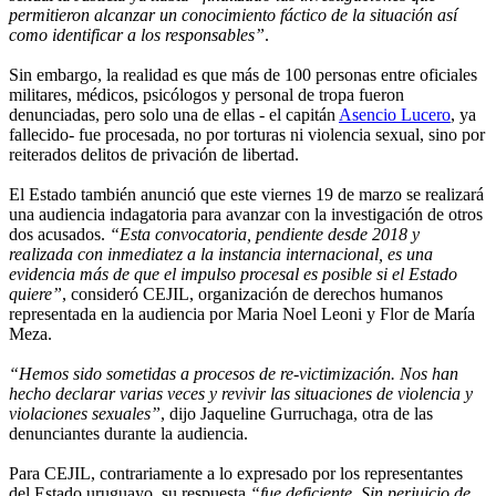
permitieron alcanzar un conocimiento fáctico de la situación así
como identificar a los responsables”
.
Sin embargo, la realidad es que más de 100 personas entre oficiales
militares, médicos, psicólogos y personal de tropa fueron
denunciadas, pero solo una de ellas - el capitán
Asencio Lucero
, ya
fallecido- fue procesada, no por torturas ni violencia sexual, sino por
reiterados delitos de privación de libertad.
El Estado también anunció que este viernes 19 de marzo se realizará
una audiencia indagatoria para avanzar con la investigación de otros
dos acusados.
“Esta convocatoria, pendiente desde 2018 y
realizada con inmediatez a la instancia internacional, es una
evidencia más de que el impulso procesal es posible si el Estado
quiere”
, consideró CEJIL, organización de derechos humanos
representada en la audiencia por Maria Noel Leoni y Flor de María
Meza.
“Hemos sido sometidas a procesos de re-victimización. Nos han
hecho declarar varias veces y revivir las situaciones de violencia y
violaciones sexuales”
, dijo Jaqueline Gurruchaga, otra de las
denunciantes durante la audiencia.
Para CEJIL, contrariamente a lo expresado por los representantes
del Estado uruguayo, su respuesta
“fue deficiente. Sin perjuicio de