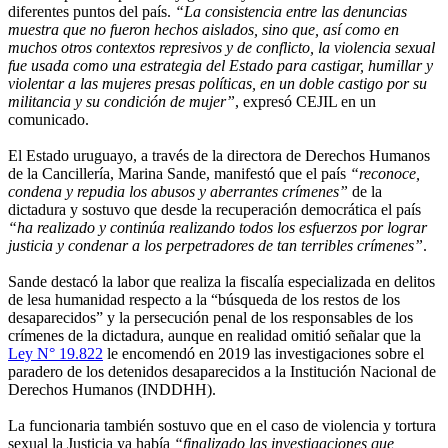
diferentes puntos del país.
“La consistencia entre las denuncias
muestra que no fueron hechos aislados, sino que, así como en
muchos otros contextos represivos y de conflicto, la violencia sexual
fue usada como una estrategia del Estado para castigar, humillar y
violentar a las mujeres presas políticas, en un doble castigo por su
militancia y su condición de mujer”
, expresó CEJIL en un
comunicado.
El Estado uruguayo, a través de la directora de Derechos Humanos
de la Cancillería, Marina Sande, manifestó que el país
“reconoce,
condena y repudia los abusos y aberrantes crímenes”
de la
dictadura y sostuvo que desde la recuperación democrática el país
“ha realizado y continúa realizando todos los esfuerzos por lograr
justicia y condenar a los perpetradores de tan terribles crímenes”
.
Sande destacó la labor que realiza la fiscalía especializada en delitos
de lesa humanidad respecto a la “búsqueda de los restos de los
desaparecidos” y la persecución penal de los responsables de los
crímenes de la dictadura, aunque en realidad omitió señalar que la
Ley N° 19.822
le encomendó en 2019 las investigaciones sobre el
paradero de los detenidos desaparecidos a la Institución Nacional de
Derechos Humanos (INDDHH).
La funcionaria también sostuvo que en el caso de violencia y tortura
sexual la Justicia ya había
“finalizado las investigaciones que