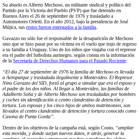
Su abuelo es Alberto Mechoso, un militante sindical y político del
Partido por la Victoria del Pueblo (PVP) que fue detenido en
Buenos Aires el 26 de septiembre de 1976 y trasladado a
Automotores Orletti. En el año 2012, bajo la presidencia de José
Mújica, sus
restos fueron entregados a la familia
.
Gavazzo no sólo fue el responsable de la desaparición de Mechoso
sino que se hizo pasar por su víctima en el vuelo que trajo de regreso
a su familia a Uruguay. Uno de los niños que viajaba con el represor
era el padre del futbolista aurinegro, según consta en la información
de la
Secretaría de Derechos Humanos para el Pasado Reciente
:
“El día 27 de septiembre de 1976 la familia de Mechoso es llevada
a Aeroparque y trasladada ilegalmente a Montevideo. El Represor
Nino Gavazzo del SID, forzó al grupo a simular que era el esposo y
el padre de los dos niños. Al llegar a Montevideo, las familias de
Adalberto Soba y de Alberto Mechoso son trasladadas por hombres
y coches sin identificación a centro clandestino de detención y
tortura. Las esposas y los cinco hijos de ambos matrimonios, son
llevados al centro clandestino de detención y tortura conocido como
Casona de Punta Gorda”.
Dentro de los objetivos de la campaña está, según Couto,
“ampliar
esta movida, y donde surjan nuevos datos, ir atrás, generar la
condena, el escrache y promover que hoy o mañana los clubes