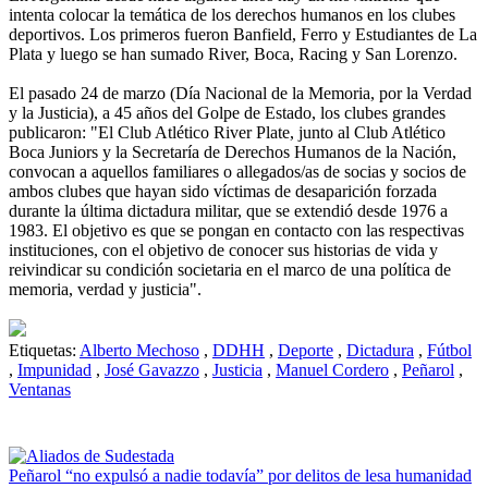
intenta colocar la temática de los derechos humanos en los clubes
deportivos. Los primeros fueron Banfield, Ferro y Estudiantes de La
Plata y luego se han sumado River, Boca, Racing y San Lorenzo.
El pasado 24 de marzo (Día Nacional de la Memoria, por la Verdad
y la Justicia), a 45 años del Golpe de Estado, los clubes grandes
publicaron: "El Club Atlético River Plate, junto al Club Atlético
Boca Juniors y la Secretaría de Derechos Humanos de la Nación,
convocan a aquellos familiares o allegados/as de socias y socios de
ambos clubes que hayan sido víctimas de desaparición forzada
durante la última dictadura militar, que se extendió desde 1976 a
1983. El objetivo es que se pongan en contacto con las respectivas
instituciones, con el objetivo de conocer sus historias de vida y
reivindicar su condición societaria en el marco de una política de
memoria, verdad y justicia".
Etiquetas:
Alberto Mechoso
,
DDHH
,
Deporte
,
Dictadura
,
Fútbol
,
Impunidad
,
José Gavazzo
,
Justicia
,
Manuel Cordero
,
Peñarol
,
Ventanas
Peñarol “no expulsó a nadie todavía” por delitos de lesa humanidad