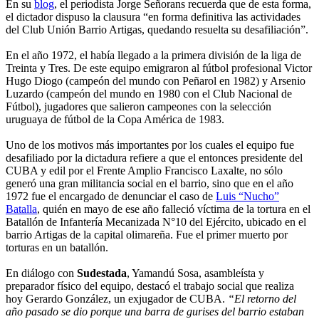
En su
blog
, el periodista Jorge Señorans recuerda que de esta forma,
el dictador dispuso la clausura “en forma definitiva las actividades
del Club Unión Barrio Artigas, quedando resuelta su desafiliación”.
En el año 1972, el había llegado a la primera división de la liga de
Treinta y Tres. De este equipo emigraron al fútbol profesional Victor
Hugo Diogo (campeón del mundo con Peñarol en 1982) y Arsenio
Luzardo (campeón del mundo en 1980 con el Club Nacional de
Fútbol), jugadores que salieron campeones con la selección
uruguaya de fútbol de la Copa América de 1983.
Uno de los motivos más importantes por los cuales el equipo fue
desafiliado por la dictadura refiere a que el entonces presidente del
CUBA y edil por el Frente Amplio Francisco Laxalte, no sólo
generó una gran militancia social en el barrio, sino que en el año
1972 fue el encargado de denunciar el caso de
Luis “Nucho”
Batalla
, quién en mayo de ese año falleció víctima de la tortura en el
Batallón de Infantería Mecanizada N°10 del Ejército, ubicado en el
barrio Artigas de la capital olimareña. Fue el primer muerto por
torturas en un batallón.
En diálogo con
Sudestada
, Yamandú Sosa, asambleísta y
preparador físico del equipo, destacó el trabajo social que realiza
hoy Gerardo González, un exjugador de CUBA.
“El retorno del
año pasado se dio porque una barra de gurises del barrio estaban