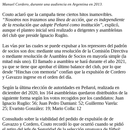
Manuel Cordero, durante una audiencia en Argentina en 2013.
Couto aclaró que la campaña tiene ciertos hitos inamovibles.
“Nosotros nos trazamos una línea de acción, que es independiente
de la resolución que adopte Peñarol como institución”
, explicó,
aunque el planteo inicial será realizado a dirigentes y asambleístas
del club que preside Ignacio Ruglio.
Las vías por las cuales se puede expulsar a los represores del padrón
de socios son dos: mediante una resolución de la Comisión Directiva
o mediante resolución de Asamblea de Socios en mayoría simple (la
mitad más uno). El llamado a asamblea se hará durante el año 2021,
ya que se tiene que aprobar el último balance del club, por lo que
desde “Hinchas con memoria” confían que la expulsión de Cordero
y Gavazzo ingrese en el orden del día.
Según la última elección de autoridades en Peñarol, realizada en
diciembre del 2020, los 164 asambleístas quedaron distribuidos de la
siguiente forma según los votos recogidos por los candidatos: Juan
Ignacio Ruglio: 56; Juan Pedro Damiani: 52; Guillermo Varela:
25; Evaristo González: 19; Mario Colla: 12
Consultado sobre la viabilidad del pedido de expulsión de de
Gavazzo y Cordero, Couto recordó lo que ocurrió cuando se pidió
el retiro del jefe de Seguridad de la selección uruguaya de fútbol: