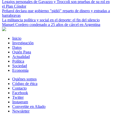
Legajos personales de Gavazzo y Troccoli son pruebas de su rol en
el Plan Cóndor
Peñarol declara que gobierno "pidió" reparto de dinero y entradas a
barrabravas
La militancia política y social en el deporte: el fin del silencio
Manuel Cordero condenado a 25 años de cárcel en Argentina
Inicio
Investigación
Datos
Quién Paga
Actualidad
Política
Sociedad
Economía
Quiénes somos
Código de ética
Contacto
Facebook
Twitter
Instagram
Convertite en Aliado
Newsletter