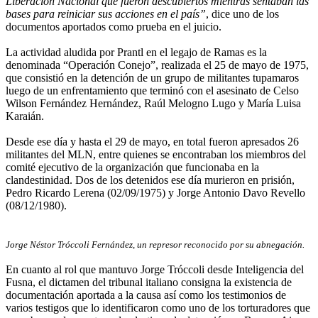
Liberación Nacional que fueron descubiertos mientras sentaban las
bases para reiniciar sus acciones en el país”
, dice uno de los
documentos aportados como prueba en el juicio.
La actividad aludida por Prantl en el legajo de Ramas es la
denominada “Operación Conejo”, realizada el 25 de mayo de 1975,
que consistió en la detención de un grupo de militantes tupamaros
luego de un enfrentamiento que terminó con el asesinato de Celso
Wilson Fernández Hernández, Raúl Melogno Lugo y María Luisa
Karaián.
Desde ese día y hasta el 29 de mayo, en total fueron apresados 26
militantes del MLN, entre quienes se encontraban los miembros del
comité ejecutivo de la organización que funcionaba en la
clandestinidad. Dos de los detenidos ese día murieron en prisión,
Pedro Ricardo Lerena (02/09/1975) y Jorge Antonio Davo Revello
(08/12/1980).
Jorge Néstor Tróccoli Fernández, un represor reconocido por su abnegación.
En cuanto al rol que mantuvo Jorge Tróccoli desde Inteligencia del
Fusna, el dictamen del tribunal italiano consigna la existencia de
documentación aportada a la causa así como los testimonios de
varios testigos que lo identificaron como uno de los torturadores que