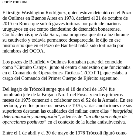
corte romana.
El testigo Washington Rodríguez, quien estuvo detenido en el Pozo
de Quilmes en Buenos Aires en 1978, declaró el 21 de octubre de
2015 en Roma que sufrió graves torturas por parte de marinos
uruguayos en ese centro clandestino de detención bonaerense.
Contó además que Aída Sanz, una uruguaya que dio a luz durante
su cautiverio y todavía permanece desaparecida, le dijo en ese
mismo sitio que en el Pozo de Banfield había sido torturada por
miembros del OCOA.
Los pozos de Banfield y Quilmes formaban parte del conocido
como "Circuito Camps" junto al centro clandestino que funcionaba
en el Comando de Operaciones Tácticas 1 (COT 1), que estaba a
cargo del Comando del Primer Cuerpo de Ejército argentino.
Del legajo de Tróccoli surge que el 18 de abril de 1974 fue
nombrado jefe de la Brigada No. 1 del Fusna y en los primeros
meses de 1975 comenzó a colaborar con el S2 de la Armada. En ese
período, y en los primeros meses de 1976, varias anotaciones de sus
superiores destacan las cualidades del militar, entre ellas
“integridad,
determinación y abnegación”
, además de
“un alto porcentaje de
operaciones positivas”
en el contexto de la lucha antisubversiva.
Entre el 1 de abril y el 30 de mayo de 1976 Tróccoli figuró como