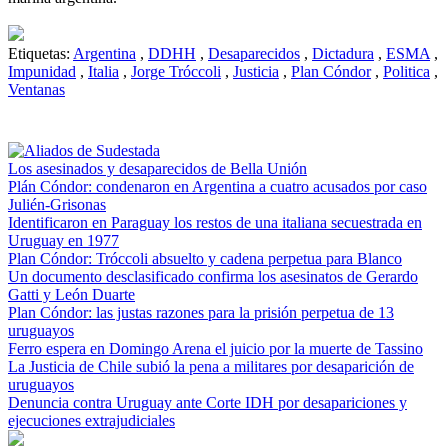
Etiquetas:
Argentina
,
DDHH
,
Desaparecidos
,
Dictadura
,
ESMA
,
Impunidad
,
Italia
,
Jorge Tróccoli
,
Justicia
,
Plan Cóndor
,
Politica
,
Ventanas
Los asesinados y desaparecidos de Bella Unión
Plán Cóndor: condenaron en Argentina a cuatro acusados por caso
Julién-Grisonas
Identificaron en Paraguay los restos de una italiana secuestrada en
Uruguay en 1977
Plan Cóndor: Tróccoli absuelto y cadena perpetua para Blanco
Un documento desclasificado confirma los asesinatos de Gerardo
Gatti y León Duarte
Plan Cóndor: las justas razones para la prisión perpetua de 13
uruguayos
Ferro espera en Domingo Arena el juicio por la muerte de Tassino
La Justicia de Chile subió la pena a militares por desaparición de
uruguayos
Denuncia contra Uruguay ante Corte IDH por desapariciones y
ejecuciones extrajudiciales