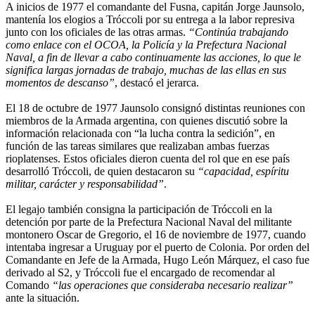
A inicios de 1977 el comandante del Fusna, capitán Jorge Jaunsolo,
mantenía los elogios a Tróccoli por su entrega a la labor represiva
junto con los oficiales de las otras armas.
“Continúa trabajando
como enlace con el OCOA, la Policía y la Prefectura Nacional
Naval, a fin de llevar a cabo continuamente las acciones, lo que le
significa largas jornadas de trabajo, muchas de las ellas en sus
momentos de descanso”
, destacó el jerarca.
El 18 de octubre de 1977 Jaunsolo consignó distintas reuniones con
miembros de la Armada argentina, con quienes discutió sobre la
información relacionada con “la lucha contra la sedición”, en
función de las tareas similares que realizaban ambas fuerzas
rioplatenses. Estos oficiales dieron cuenta del rol que en ese país
desarrolló Tróccoli, de quien destacaron su
“capacidad, espíritu
militar, carácter y responsabilidad”
.
El legajo también consigna la participación de Tróccoli en la
detención por parte de la Prefectura Nacional Naval del militante
montonero Oscar de Gregorio, el 16 de noviembre de 1977, cuando
intentaba ingresar a Uruguay por el puerto de Colonia. Por orden del
Comandante en Jefe de la Armada, Hugo León Márquez, el caso fue
derivado al S2, y Tróccoli fue el encargado de recomendar al
Comando
“las operaciones que consideraba necesario realizar”
ante la situación.