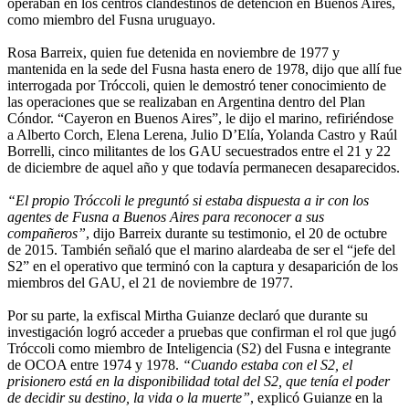
operaban en los centros clandestinos de detención en Buenos Aires,
como miembro del Fusna uruguayo.
Rosa Barreix, quien fue detenida en noviembre de 1977 y
mantenida en la sede del Fusna hasta enero de 1978, dijo que allí fue
interrogada por Tróccoli, quien le demostró tener conocimiento de
las operaciones que se realizaban en Argentina dentro del Plan
Cóndor. “Cayeron en Buenos Aires”, le dijo el marino, refiriéndose
a Alberto Corch, Elena Lerena, Julio D’Elía, Yolanda Castro y Raúl
Borrelli, cinco militantes de los GAU secuestrados entre el 21 y 22
de diciembre de aquel año y que todavía permanecen desaparecidos.
“El propio Tróccoli le preguntó si estaba dispuesta a ir con los
agentes de Fusna a Buenos Aires para reconocer a sus
compañeros”
, dijo Barreix durante su testimonio, el 20 de octubre
de 2015. También señaló que el marino alardeaba de ser el “jefe del
S2” en el operativo que terminó con la captura y desaparición de los
miembros del GAU, el 21 de noviembre de 1977.
Por su parte, la exfiscal Mirtha Guianze declaró que durante su
investigación logró acceder a pruebas que confirman el rol que jugó
Tróccoli como miembro de Inteligencia (S2) del Fusna e integrante
de OCOA entre 1974 y 1978.
“Cuando estaba con el S2, el
prisionero está en la disponibilidad total del S2, que tenía el poder
de decidir su destino, la vida o la muerte”
, explicó Guianze en la