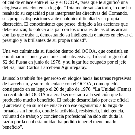
oficial de enlace entre el S2 y el OCOA, tarea que le significó una
elogiosa anotación en su legajo. “Totalmente satisfactorio, lo que ha
resaltado su capacidad para interpretar las directivas del Comando,
sus propias disposiciones ante cualquier dificultad y su propia
discreción. El conocimiento que posee, dirigido a las acciones que
debe realizar, lo coloca a la par con los oficiales de las otras armas
con las que trabaja, demostrando su inteligencia e interés en elevar el
prestigio y la brillantez de su propia unidad”.
Una vez culminada su función dentro del OCOA, que consistía en
coordinar misiones y acciones antisubversivas, Tróccoli regresó al
S2 del Fusna en junio de 1976, y su lugar fue ocupado por el jefe
del S3, Juan Carlos Larcebeau Aguirregaray.
Jaunsolo también fue generoso en elogios hacia las tareas represivas
de Larcebeau, y su rol de enlace con el OCOA, como quedó
consignado en su legajo el 20 de julio de 1976: “La Unidad (Fusna)
ha recibido del OCOA material secuestrado a la sedición que ha
producido mucho beneficio. El trabajo desarrollado por este oficial
(Larcebeau) en su rol de enlace con ese organismo a lo largo de
jornadas sin horario, donde la actividad, resistencia, inteligencia,
voluntad de trabajo y conciencia profesional ha sido sin duda la
razón por la cual esta unidad ha podido tener el mencionado
beneficio”.