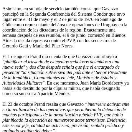
Asimismo, en su hoja de servicio también consta que Gavazzo
participó en la Segunda Conferencia del Sistema Cóndor que tuvo
lugar entre el 31 de mayo y el 2 de junio de 1976 en Santiago de
Chile como representante del área de operaciones de Uruguay en la
coordinación de las dictaduras de la región. Exactamente una
semana después de esa reunión, el 9 de junio, comenzó en Buenos
Aires la oleada represiva contra el PVP, con los secuestros de
Gerardo Gatti y María del Pilar Nores.
El 1 de agosto Prantl dio cuenta de que Gavazzo contribuyó a
"planificar el traslado de elementos sediciosos detenidos a una
nueva sede" y dos días después señala que fue el encargado de
presentar "la situación subversiva del país ante el Señor Presidente
de la República, Comandantes en Jefe, Ministros de Estado y
Autoridades Militares"
. En ese momento, Juan María Bordaberry ya
había sido destituido por la cúpular militar, que había designado
como su sucesor a Aparicio Méndez.
El 23 de octubre Prantl resalta que Gavazzo
“interviene activamente
en la realización de los operativos que permitieron la detención de
muchos participantes de la organización rebelde PVP, que había
planificado la ejecución de numerosos actos terroristas. Evidencia,
este señor jefe, calidad de activismo, previsión, sentido práctico y
profundo sentido del deber”
.