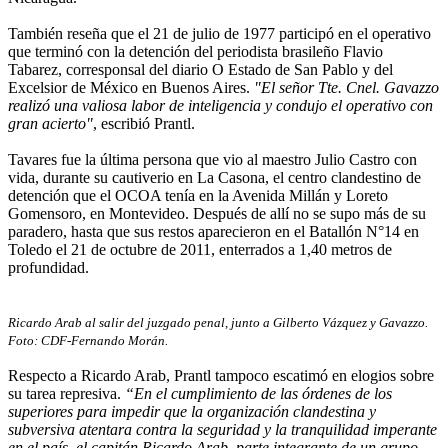
También reseña que el 21 de julio de 1977 participó en el operativo
que terminó con la detención del periodista brasileño Flavio
Tabarez, corresponsal del diario O Estado de San Pablo y del
Excelsior de México en Buenos Aires.
"El señor Tte. Cnel. Gavazzo
realizó una valiosa labor de inteligencia y condujo el operativo con
gran acierto"
, escribió Prantl.
Tavares fue la última persona que vio al maestro Julio Castro con
vida, durante su cautiverio en La Casona, el centro clandestino de
detención que el OCOA tenía en la Avenida Millán y Loreto
Gomensoro, en Montevideo. Después de allí no se supo más de su
paradero, hasta que sus restos aparecieron en el Batallón N°14 en
Toledo el 21 de octubre de 2011, enterrados a 1,40 metros de
profundidad.
Ricardo Arab al salir del juzgado penal, junto a Gilberto Vázquez y Gavazzo.
Foto: CDF-Fernando Morán.
Respecto a Ricardo Arab, Prantl tampoco escatimó en elogios sobre
su tarea represiva.
“En el cumplimiento de las órdenes de los
superiores para impedir que la organización clandestina y
subversiva atentara contra la seguridad y la tranquilidad imperante
en el país, el capitán Ricardo Arab, parte integrante de un grupo