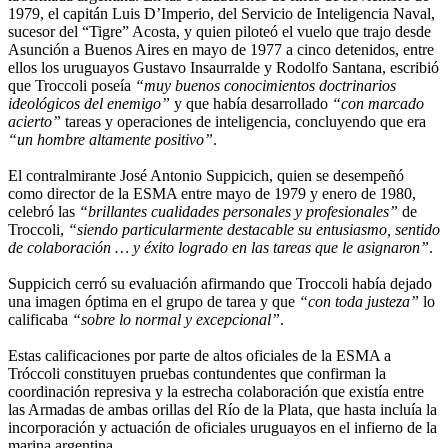
1979, el capitán Luis D’Imperio, del Servicio de Inteligencia Naval,
sucesor del “Tigre” Acosta, y quien piloteó el vuelo que trajo desde
Asunción a Buenos Aires en mayo de 1977 a cinco detenidos, entre
ellos los uruguayos Gustavo Insaurralde y Rodolfo Santana, escribió
que Troccoli poseía
“muy buenos conocimientos doctrinarios
ideológicos del enemigo”
y que había desarrollado
“con marcado
acierto”
tareas y operaciones de inteligencia, concluyendo que era
“un hombre altamente positivo”
.
El contralmirante José Antonio Suppicich, quien se desempeñó
como director de la ESMA entre mayo de 1979 y enero de 1980,
celebró las
“brillantes cualidades personales y profesionales”
de
Troccoli,
“siendo particularmente destacable su entusiasmo, sentido
de colaboración … y éxito logrado en las tareas que le asignaron”
.
Suppicich cerró su evaluación afirmando que Troccoli había dejado
una imagen óptima en el grupo de tarea y que
“con toda justeza”
lo
calificaba
“sobre lo normal y excepcional”
.
Estas calificaciones por parte de altos oficiales de la ESMA a
Tróccoli constituyen pruebas contundentes que confirman la
coordinación represiva y la estrecha colaboración que existía entre
las Armadas de ambas orillas del Río de la Plata, que hasta incluía la
incorporación y actuación de oficiales uruguayos en el infierno de la
marina argentina.