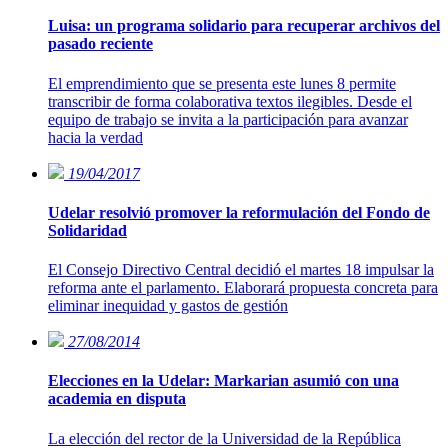
Luisa: un programa solidario para recuperar archivos del
pasado reciente
El emprendimiento que se presenta este lunes 8 permite
transcribir de forma colaborativa textos ilegibles. Desde el
equipo de trabajo se invita a la participación para avanzar
hacia la verdad
19/04/2017
Udelar resolvió promover la reformulación del Fondo de
Solidaridad
El Consejo Directivo Central decidió el martes 18 impulsar la
reforma ante el parlamento. Elaborará propuesta concreta para
eliminar inequidad y gastos de gestión
27/08/2014
Elecciones en la Udelar: Markarian asumió con una
academia en disputa
La elección del rector de la Universidad de la República