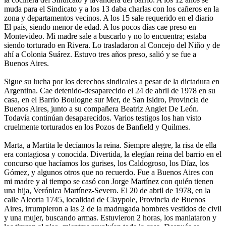
muda para el Sindicato y a los 13 daba charlas con los cañeros en la
zona y departamentos vecinos. A los 15 sale requerido en el diario
El país, siendo menor de edad. A los pocos días cae preso en
Montevideo. Mi madre sale a buscarlo y no lo encuentra; estaba
siendo torturado en Rivera. Lo trasladaron al Concejo del Niño y de
ahí a Colonia Suárez. Estuvo tres años preso, salió y se fue a
Buenos Aires.
Sigue su lucha por los derechos sindicales a pesar de la dictadura en
Argentina. Cae detenido-desaparecido el 24 de abril de 1978 en su
casa, en el Barrio Boulogne sur Mer, de San Isidro, Provincia de
Buenos Aires, junto a su compañera Beatriz Anglet De León.
Todavía continúan desaparecidos. Varios testigos los han visto
cruelmente torturados en los Pozos de Banfield y Quilmes.
Marta, a Martita le decíamos la reina. Siempre alegre, la risa de ella
era contagiosa y conocida. Divertida, la elegían reina del barrio en el
concurso que hacíamos los gurises, los Caldogroso, los Díaz, los
Gómez, y algunos otros que no recuerdo. Fue a Buenos Aires con
mi madre y al tiempo se casó con Jorge Martínez con quién tienen
una hija, Verónica Martínez-Severo. El 20 de abril de 1978, en la
calle Alcorta 1745, localidad de Claypole, Provincia de Buenos
Aires, irrumpieron a las 2 de la madrugada hombres vestidos de civil
y una mujer, buscando armas. Estuvieron 2 horas, los maniataron y