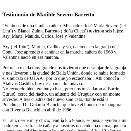
Testimonio de Matilde Severo Barretto
“Venimos de una familia cañera. Mis padres José María Severo (‘el
Lira’) y Blanca Zulma Barretto (‘doña Chata’) tuvieron seis hijos:
Ary, Marta, Matilde, Carlos, José y Valentina.
Ary (‘el Tatú’), Martita, Carlitos y yo, nacimos en la granja de
Conti. José aprendió a caminar en la marcha cañera de 1968 y
Valentina nació en esa marcha.
Por una crecida muy grande nos tuvieron que desalojar de la granja
y nos llevaron a la ciudad de Bella Unión, donde se había formado
el sindicato de UTAA –por lo que yo escuchaba–. Ahí conocí a
Atalivas Castillo, hoy desaparecido todavía.
No recuerdo bien, era muy chica, pero nos trasladaron al Barrio
Cururú, cerca del riacho, un afluente del Uruguay con un monte
silvestre. A tres cuadras del nuevo sindicato, donde está la
Policlínica Dr. Gotardo Bianchi, que tuve el honor de reinaugurar
con Riverita Bianchi en abril de 1986.
El Tatú, desde muy chico, tendría 8 o 9 años, se puso a ayudar a mi
padre en las zafras de caña y a nosotros nos cuidaba mamá, que era
la cocinera del Sindicato y lavandera del barrio. A los 12 años se