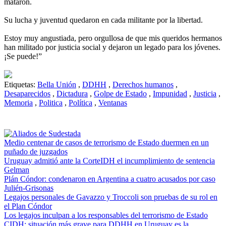
mataron.
Su lucha y juventud quedaron en cada militante por la libertad.
Estoy muy angustiada, pero orgullosa de que mis queridos hermanos
han militado por justicia social y dejaron un legado para los jóvenes.
¡Se puede!”
Etiquetas:
Bella Unión
,
DDHH
,
Derechos humanos
,
Desaparecidos
,
Dictadura
,
Golpe de Estado
,
Impunidad
,
Justicia
,
Memoria
,
Politica
,
Política
,
Ventanas
Medio centenar de casos de terrorismo de Estado duermen en un
puñado de juzgados
Uruguay admitió ante la CorteIDH el incumplimiento de sentencia
Gelman
Plán Cóndor: condenaron en Argentina a cuatro acusados por caso
Julién-Grisonas
Legajos personales de Gavazzo y Troccoli son pruebas de su rol en
el Plan Cóndor
Los legajos inculpan a los responsables del terrorismo de Estado
CIDH: situación más grave para DDHH en Uruguay es la