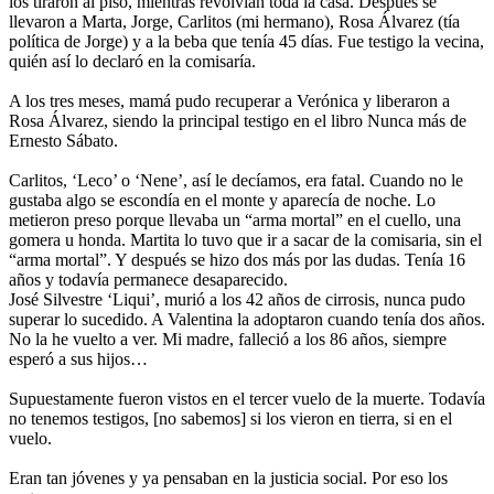
los tiraron al piso, mientras revolvían toda la casa. Después se
llevaron a Marta, Jorge, Carlitos (mi hermano), Rosa Álvarez (tía
política de Jorge) y a la beba que tenía 45 días. Fue testigo la vecina,
quién así lo declaró en la comisaría.
A los tres meses, mamá pudo recuperar a Verónica y liberaron a
Rosa Álvarez, siendo la principal testigo en el libro Nunca más de
Ernesto Sábato.
Carlitos, ‘Leco’ o ‘Nene’, así le decíamos, era fatal. Cuando no le
gustaba algo se escondía en el monte y aparecía de noche. Lo
metieron preso porque llevaba un “arma mortal” en el cuello, una
gomera u honda. Martita lo tuvo que ir a sacar de la comisaria, sin el
“arma mortal”. Y después se hizo dos más por las dudas. Tenía 16
años y todavía permanece desaparecido.
José Silvestre ‘Liqui’, murió a los 42 años de cirrosis, nunca pudo
superar lo sucedido. A Valentina la adoptaron cuando tenía dos años.
No la he vuelto a ver. Mi madre, falleció a los 86 años, siempre
esperó a sus hijos…
Supuestamente fueron vistos en el tercer vuelo de la muerte. Todavía
no tenemos testigos, [no sabemos] si los vieron en tierra, si en el
vuelo.
Eran tan jóvenes y ya pensaban en la justicia social. Por eso los