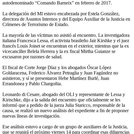
autodenominado “Comando Barneix” en febrero de 2017.
La delegación del MI estuvo encabezada por Estela González,
directora de Asuntos Internos y del Equipo Auxiliar de la Justicia en
Crímenes de Terrorismo de Estado.
La mayoría de las víctimas no asistió al encuentro. La investigadora
italiana Francesca Lessa, el activista brasileño Jair Kirshke y el juez
francés Louis Joinet se encuentran en el exterior, mientras que la ex
vicecanciller Belela Herrera y la ex fiscal Mirtha Guianze se
excusaron por razones de salud.
El fiscal de Corte Jorge Díaz y los abogados Óscar López
Goldaracena, Federico Álvarez Petraglia y Juan Fagúndez no
asistieron, y sí se presentaron Hebe Martínez Burlé, Juan
Errandonea y Pablo Chargoñia.
Leonardo di Cesare, abogado del OLI y representante de Lessa y
Kirischke, dijo a la salida del encuentro que oficialmente se les
informó que a pedido de la jueza Julia Staricco, responsable de la
causa, se realizó un nuevo análisis del expediente a fin de proponer
nuevas líneas de investigación.
Ese análisis estuvo a cargo de un grupo de auxiliares de la Justicia,
que se reunirá el próximo viernes 14 para coordinar esas diligencias