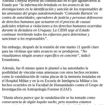
Antonia Urrejola leyeron un comunicado en el que agradecieron al
Estado por
“la información brindada en los avances de las
investigaciones en la identificación y sanción de los responsables de
las amenazas del grupo autodenominado ‘Comando Barneix’ en
contra de autoridades, operadores de justicia y personas defensoras
de derechos humanos que actuaron en el proceso de causas
judiciales relativas a violaciones a los derechos humanos ocurridas
durante la dictadura en Uruguay. La CIDH urge al Estado
continuar invirtiendo todos los esfuerzos para determinar y
sancionar a los responsables”
.
Sin embargo, después de la reunión de este martes 11 quedó claro
para las víctimas que tales avances no se produjeron.
“No
visualizamos ningún avance específico en concreto”
, indicó
Errandonea.
Además, fue él mismo quien le planteó a las autoridades la
posibilidad de vincular estas amenazas con otros hechos recientes
como la vandalización de varias placas de la memoria instaladas en
el Hospital Militar y en la ex Escuela de Inteligencia Militar o los
hechos ocurridos en la Facultad de Humanidades contra el Grupo de
Investigación en Antropología Forense (GIAF).
“Hasta ahora parece que la vandalización se ha tomado como
consecuencia de algún loquito suelto, pero nosotros estamos