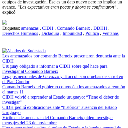
equipos de investigación. Ese es un dato nuevo pero no implica un
avance.
“Las expectativas eran pocas y ahora se confirmaron”
,
explicó.
Etiquetas:
amenazas
,
CIDH
,
Comando Barneix
,
DDHH
,
Derechos Humanos
,
Dictadura
,
Impunidad
,
Politica
,
Ventanas
Los amenazados por comando Barneix presentaron denuncia ante la
CIDH
Uruguay obligado a informar a CIDH sobre qué hace para
investigar al Comando Barneix
Legajos personales de Gavazzo y Troccoli son pruebas de su rol en
el Plan Cóndor
Comando Barneix: el gobierno convocó a los amenazados a reunión
el martes 11
CIDH volvió a reprender al Estado uruguayo: “Tiene el deber de
investigar”
CIDH pedirá explicaciones ante “histórica” ausencia del Estado
Uruguayo
Víctimas de amenazas del Comando Barneix piden investigar
mensajes del 23 de noviembre
Una nueva mirada sobre el golpe de Estado y la huelga general de