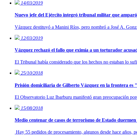
14/03/2019
Nuevo jefe del Ejército integró tribunal militar que ampar
Vázquez destituyó a Manini Ríos, pero nombró a José A. Gonzá
12/03/2019
Vázquez rechazó el fallo que eximía a un torturador acusa
El Tribunal había considerado que los hechos no estaban lo sufi
25/10/2018
Prisión domiciliaria de Gilberto Vázquez en la frontera e
El Observatorio Luz Ibarburu manifestó gran preocupación porque
15/08/2018
Medio centenar de casos de terrorismo de Estado duermen
Hay 55 pedidos de procesamiento, algunos desde hace años, por a