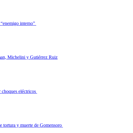
de “enemigo interno”
man, Michelini y Gutiérrez Ruiz
r choques eléctricos
a de tortura y muerte de Gomensoro