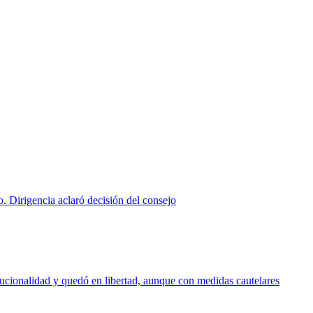
. Dirigencia aclaró decisión del consejo
tucionalidad y quedó en libertad, aunque con medidas cautelares