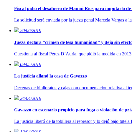
Fiscal pidió el desafuero de Manini Ríos para imputarlo de 
La solicitud será enviada por la jueza penal Marcela Vargas a la
20/06/2019
Jueza declara “crimen de lesa humanidad” y deja sin efect
Cuestiona al fiscal Pérez D’Auría, que pidió la medida en 2013,
09/05/2019
La justicia allanó la casa de Gavazzo
Decenas de biblioratos y cajas con documentación relativa al t
24/04/2019
Gavazzo en escenario propicio para fuga o violación de pris
La justicia liberó de la tobillera al represor y lo dejó bajo tutel
12/04/2019