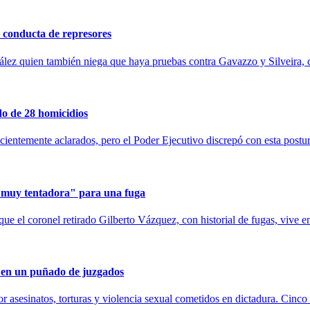
ó conducta de represores
lez quien también niega que haya pruebas contra Gavazzo y Silveira,
do de 28 homicidios
cientemente aclarados, pero el Poder Ejecutivo discrepó con esta postur
s "muy tentadora" para una fuga
 el coronel retirado Gilberto Vázquez, con historial de fugas, vive en 
 en un puñado de juzgados
sesinatos, torturas y violencia sexual cometidos en dictadura. Cinco fa