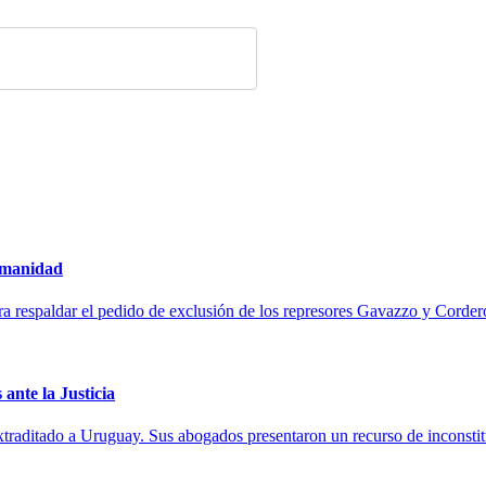
humanidad
ra respaldar el pedido de exclusión de los represores Gavazzo y Cordero
ante la Justicia
 extraditado a Uruguay. Sus abogados presentaron un recurso de inconsti