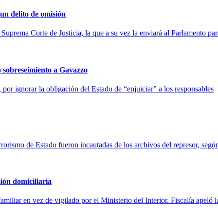
un delito de omisión
 Suprema Corte de Justicia, la que a su vez la enviará al Parlamento par
o sobreseimiento a Gavazzo
 por ignorar la obligación del Estado de “enjuiciar” a los responsables
errorismo de Estado fueron incautadas de los archivos del represor, seg
ión domiciliaria
a familiar en vez de vigilado por el Ministerio del Interior. Fiscalía apeló 