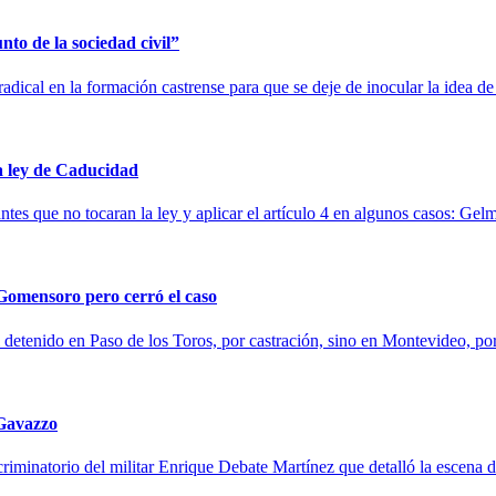
nto de la sociedad civil”
adical en la formación castrense para que se deje de inocular la idea 
la ley de Caducidad
es que no tocaran la ley y aplicar el artículo 4 en algunos casos: Gel
Gomensoro pero cerró el caso
 detenido en Paso de los Toros, por castración, sino en Montevideo, po
 Gavazzo
ncriminatorio del militar Enrique Debate Martínez que detalló la escen