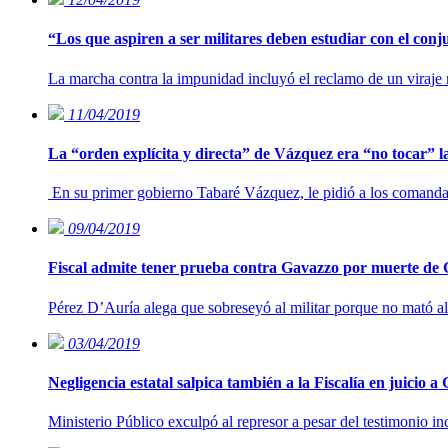
“Los que aspiren a ser militares deben estudiar con el conju
La marcha contra la impunidad incluyó el reclamo de un viraje r
11/04/2019
La “orden explícita y directa” de Vázquez era “no tocar” 
En su primer gobierno Tabaré Vázquez, le pidió a los comandant
09/04/2019
Fiscal admite tener prueba contra Gavazzo por muerte de 
Pérez D’Auría alega que sobreseyó al militar porque no mató al
03/04/2019
Negligencia estatal salpica también a la Fiscalía en juicio a
Ministerio Público exculpó al represor a pesar del testimonio i