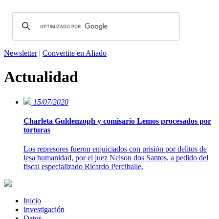
Newsletter
|
Convertite en Aliado
Actualidad
15/07/2020
Charleta Guldenzoph y comisario Lemos procesados por
torturas
Los represores fueron enjuiciados con prisión por delitos de
lesa humanidad, por el juez Nelson dos Santos, a pedido del
fiscal especializado Ricardo Perciballe.
Inicio
Investigación
Datos