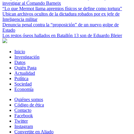
investigar al Comando Barneix
“Lo que Mermot llama apremios físicos se define como tortura”
Ubican archivos ocultos de la dictadura robados por ex jefe de
Inteligencia militar
Denuncia penal contra la “proposición” de un nuevo golpe de
Estado
Los restos óseos hallados en Batallón 13 son de Eduardo Bleier
Inicio
Investigación
Datos
Quién Paga
Actualidad
Política
Sociedad
Economía
Quiénes somos
Código de ética
Contacto
Facebook
Twitter
Instagram
Convertite en Aliado