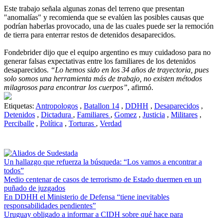
Este trabajo señala algunas zonas del terreno que presentan
"anomalías" y recomienda que se evalúen las posibles causas que
podrían haberlas provocado, una de las cuales puede ser la remoción
de tierra para enterrar restos de detenidos desaparecidos.
Fondebrider dijo que el equipo argentino es muy cuidadoso para no
generar falsas expectativas entre los familiares de los detenidos
desaparecidos.
“Lo hemos sido en los 34 años de trayectoria, pues
solo somos una herramienta más de trabajo, no existen métodos
milagrosos para encontrar los cuerpos”
, afirmó.
Etiquetas:
Antropologos
,
Batallon 14
,
DDHH
,
Desaparecidos
,
Detenidos
,
Dictadura
,
Familiares
,
Gomez
,
Justicia
,
Militares
,
Perciballe
,
Política
,
Torturas
,
Verdad
Un hallazgo que refuerza la búsqueda: “Los vamos a encontrar a
todos”
Medio centenar de casos de terrorismo de Estado duermen en un
puñado de juzgados
En DDHH el Ministerio de Defensa “tiene inevitables
responsabilidades pendientes”
Uruguay obligado a informar a CIDH sobre qué hace para