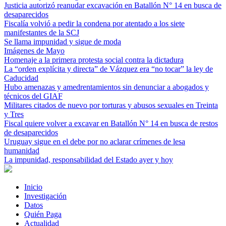
Justicia autorizó reanudar excavación en Batallón N° 14 en busca de
desaparecidos
Fiscalía volvió a pedir la condena por atentado a los siete
manifestantes de la SCJ
Se llama impunidad y sigue de moda
Imágenes de Mayo
Homenaje a la primera protesta social contra la dictadura
La “orden explícita y directa” de Vázquez era “no tocar” la ley de
Caducidad
Hubo amenazas y amedrentamientos sin denunciar a abogados y
técnicos del GIAF
Militares citados de nuevo por torturas y abusos sexuales en Treinta
y Tres
Fiscal quiere volver a excavar en Batallón N° 14 en busca de restos
de desaparecidos
Uruguay sigue en el debe por no aclarar crímenes de lesa
humanidad
La impunidad, responsabilidad del Estado ayer y hoy
Inicio
Investigación
Datos
Quién Paga
Actualidad