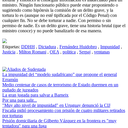
ministro. Ningún funcionario público puede estar proponiendo o
sugiriendo como hipótesis la comisión de un delito grave, y la
tortura lo es (aunque no esté tipificada por el Código Penal) con
cualquier fin. No se debe torturar a nadie. Con permiso o sin
permiso de nadie. Es un delito grave, tiene una historia brutal (que el
ministro conoce) y no puede banalizarlo de esa manera.
Etiquetas:
DDHH
,
Dictadura
,
Fernández Huidobro
,
Impunidad
,
Justicia
,
Milton Romani
,
OEA
,
politica
,
Serpaj
,
ventanas
La impunidad del “modelo sudafricano” que propone el general
Erramún
Medio centenar de casos de terrorismo de Estado duermen en un
puñado de juzgados
La gran jugada para salvar a Barneix
Por una para salir...
"Muy alto nivel de impunidad" en Uruguay denunció la CIJ
Fiscalía pidió procesamiento con prisión de cuatro militares retirados
por torturas
Prisión domiciliaria de Gilberto Vázquez en la frontera es "muy
tentadora" para una fuga