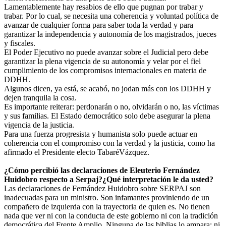
Lamentablemente hay resabios de ello que pugnan por trabar y
trabar. Por lo cual, se necesita una coherencia y voluntad política de
avanzar de cualquier forma para saber toda la verdad y para
garantizar la independencia y autonomía de los magistrados, jueces
y fiscales.
El Poder Ejecutivo no puede avanzar sobre el Judicial pero debe
garantizar la plena vigencia de su autonomía y velar por el fiel
cumplimiento de los compromisos internacionales en materia de
DDHH.
Algunos dicen, ya está, se acabó, no jodan más con los DDHH y
dejen tranquila la cosa.
Es importante reiterar: perdonarán o no, olvidarán o no, las víctimas
y sus familias. El Estado democrático solo debe asegurar la plena
vigencia de la justicia.
Para una fuerza progresista y humanista solo puede actuar en
coherencia con el compromiso con la verdad y la justicia, como ha
afirmado el Presidente electo TabaréVázquez.
¿Cómo percibió las declaraciones de Eleuterio Fernández
Huidobro respecto a Serpaj?¿Qué interpretación le da usted?
Las declaraciones de Fernández Huidobro sobre SERPAJ son
inadecuadas para un ministro. Son infamantes proviniendo de un
compañero de izquierda con la trayectoria de quien es. No tienen
nada que ver ni con la conducta de este gobierno ni con la tradición
democrática del Frente Amplio. Ninguna de las biblias lo ampara: ni