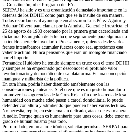
la Constitución, ni el Programa del FA.
SERPAJ ha sido y es una organización demasiado importante en la
defensa de los DDHH como para que se la insulte de esa manera.
Todos recordamos al ayuno que encabezaron Luis Pérez Aguirre y
Ademar Olivera para clamar por la Amnistía General e Irrestricta, el
25 de agosto de 1983 coronado por la primera gran caceroleada anti
dictadura. Es un jalón de la lucha que seguramente para algunos no
ha tenido suerte de inventario. Precisamente, quienes desde varios
frentes intentábamos acumular fuerzas como sea, apreciamos esta
valiente actitud. Nunca pensamos que eran un monigote financiado
por el imperio.
Fernández Huidobro ha tenido siempre un cruce con el tema DDHH
y siempre se ha empecinado por desconocer el profundo valor
revolucionario y democrático de esa plataforma. Es una concepción
maniquea y militarista de la política.
En otra línea, podría haber disentido amablemente con las
consideraciones planteadas. Si él cree que es un gesto humanitario
promover las sugerencias de la Cruz Roja a fin que los reos de lesa
humanidad con mucha edad pasen a cárcel domiciliaria, lo puede
defender con altura y admitiendo que pueden haber varias lecturas.
No necesita, repito, en este tema tan delicado, atacar de esa manera.
A nadie. Porque quien es humanitario para unas cosas, debe tener un
grado de humanitarismo para todo.
Por otro lado, en un alarde irónico, solicitar permiso a SERPAJ para
torturar y entonces sí conseguir información es inadecuado para un