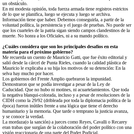
un obstáculo.
En mi modesta opinión, toda fuerza armada tiene registros estrictos
de lo que se planifica, luego se ejecuta y luego se archiva.
Información tiene que haber. Debemos conseguirla, a partir de la
voluntad política, la persistencia y el juego de pruebas. No puede ser
que los cuarteles de la patria sigan siendo campos clandestinos de la
muerte. No honra a los Oficiales, ni a su mando político.
¿Cuáles considera que son los principales desafíos en esta
materia para el próximo gobierno?
Me recuerda un cuento de Mauricio Gatti, que fue éxito editorial y
salió desde la cárcel de Punta Rieles, cuando la calidad plástica de
Mauricio le explicaba a su hija los motivos de su detención: En la
selva hay mucho por hacer.
Los gobiernos del Frente Amplio quebraron la impunidad.
Demostraron que se podía investigar a pesar de la Ley de
Caducidad. Que no hubo ni motines, ni acuartelamientos. Que toda
la negativa blanqui-colorada, incluso y a pesar de resoluciones de la
CIDH como la 29/92 (dribleada por toda la diplomacia política de la
época) fueron inútiles frente a una lógica que tiene el derecho
humanitario y la memoria. Que tarde o temprano la justicia avanza,
y se conoce la verdad.
La mordaza(o la sanción) a jueces como Reyes, Cavalli o Recarey
eran trabas que surgían de la colaboración del poder político con una
visión reaccionaria de una parte del Poder Pudicial.