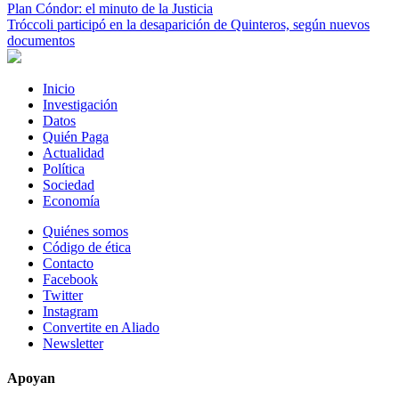
Plan Cóndor: el minuto de la Justicia
Tróccoli participó en la desaparición de Quinteros, según nuevos
documentos
Inicio
Investigación
Datos
Quién Paga
Actualidad
Política
Sociedad
Economía
Quiénes somos
Código de ética
Contacto
Facebook
Twitter
Instagram
Convertite en Aliado
Newsletter
Apoyan