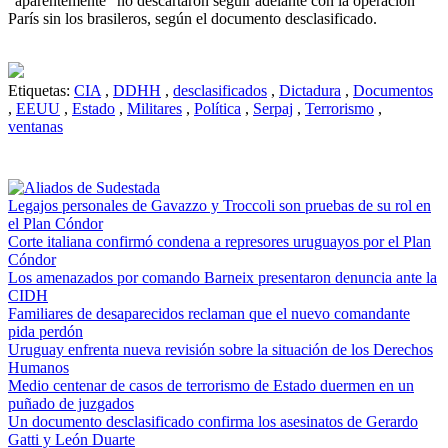
“aparentemente” no descartaron seguir adelante con la operación
París sin los brasileros, según el documento desclasificado.
Etiquetas:
CIA
,
DDHH
,
desclasificados
,
Dictadura
,
Documentos
,
EEUU
,
Estado
,
Militares
,
Política
,
Serpaj
,
Terrorismo
,
ventanas
Legajos personales de Gavazzo y Troccoli son pruebas de su rol en
el Plan Cóndor
Corte italiana confirmó condena a represores uruguayos por el Plan
Cóndor
Los amenazados por comando Barneix presentaron denuncia ante la
CIDH
Familiares de desaparecidos reclaman que el nuevo comandante
pida perdón
Uruguay enfrenta nueva revisión sobre la situación de los Derechos
Humanos
Medio centenar de casos de terrorismo de Estado duermen en un
puñado de juzgados
Un documento desclasificado confirma los asesinatos de Gerardo
Gatti y León Duarte