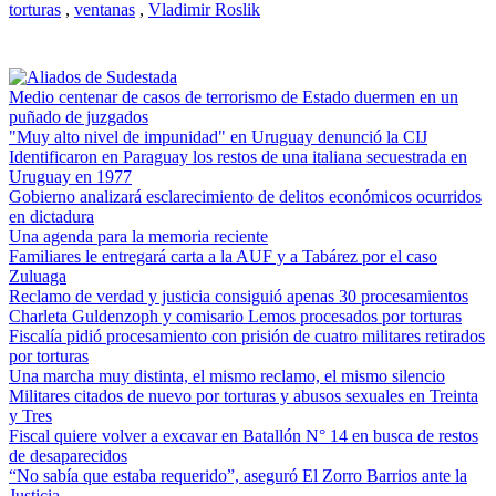
torturas
,
ventanas
,
Vladimir Roslik
Medio centenar de casos de terrorismo de Estado duermen en un
puñado de juzgados
"Muy alto nivel de impunidad" en Uruguay denunció la CIJ
Identificaron en Paraguay los restos de una italiana secuestrada en
Uruguay en 1977
Gobierno analizará esclarecimiento de delitos económicos ocurridos
en dictadura
Una agenda para la memoria reciente
Familiares le entregará carta a la AUF y a Tabárez por el caso
Zuluaga
Reclamo de verdad y justicia consiguió apenas 30 procesamientos
Charleta Guldenzoph y comisario Lemos procesados por torturas
Fiscalía pidió procesamiento con prisión de cuatro militares retirados
por torturas
Una marcha muy distinta, el mismo reclamo, el mismo silencio
Militares citados de nuevo por torturas y abusos sexuales en Treinta
y Tres
Fiscal quiere volver a excavar en Batallón N° 14 en busca de restos
de desaparecidos
“No sabía que estaba requerido”, aseguró El Zorro Barrios ante la
Justicia