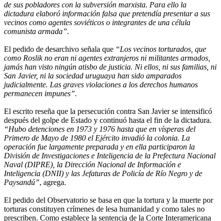
de sus pobladores con la subversión marxista. Para ello la
dictadura elaboró información falsa que pretendía presentar a sus
vecinos como agentes soviéticos o integrantes de una célula
comunista armada”.
El pedido de desarchivo señala que
“Los vecinos torturados, que
como Roslik no eran ni agentes extranjeros ni militantes armados,
jamás han visto ningún atisbo de justicia. Ni ellos, ni sus familias, ni
San Javier, ni la sociedad uruguaya han sido amparados
judicialmente. Las graves violaciones a los derechos humanos
permanecen impunes”.
El escrito reseña que la persecución contra San Javier se intensificó
después del golpe de Estado y continuó hasta el fin de la dictadura.
“Hubo detenciones en 1973 y 1976 hasta que en vísperas del
Primero de Mayo de 1980 el Ejército invadió la colonia. La
operación fue largamente preparada y en ella participaron la
División de Investigaciones e Inteligencia de la Prefectura Nacional
Naval (DIPRE), la Dirección Nacional de Información e
Inteligencia (DNII) y las Jefaturas de Policía de Río Negro y de
Paysandú”
, agrega.
El pedido del Observatorio se basa en que la tortura y la muerte por
torturas constituyen crímenes de lesa humanidad y como tales no
prescriben. Como establece la sentencia de la Corte Interamericana