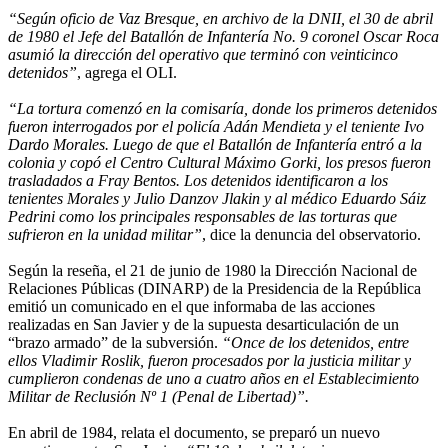
“Según oficio de Vaz Bresque, en archivo de la DNII, el 30 de abril
de 1980 el Jefe del Batallón de Infantería No. 9 coronel Oscar Roca
asumió la dirección del operativo que terminó con veinticinco
detenidos”
, agrega el OLI.
“La tortura comenzó en la comisaría, donde los primeros detenidos
fueron interrogados por el policía Adán Mendieta y el teniente Ivo
Dardo Morales. Luego de que el Batallón de Infantería entró a la
colonia y copó el Centro Cultural Máximo Gorki, los presos fueron
trasladados a Fray Bentos. Los detenidos identificaron a los
tenientes Morales y Julio Danzov Jlakin y al médico Eduardo Sáiz
Pedrini como los principales responsables de las torturas que
sufrieron en la unidad militar”
, dice la denuncia del observatorio.
Según la reseña, el 21 de junio de 1980 la Dirección Nacional de
Relaciones Públicas (DINARP) de la Presidencia de la República
emitió un comunicado en el que informaba de las acciones
realizadas en San Javier y de la supuesta desarticulación de un
“brazo armado” de la subversión.
“Once de los detenidos, entre
ellos Vladimir Roslik, fueron procesados por la justicia militar y
cumplieron condenas de uno a cuatro años en el Establecimiento
Militar de Reclusión Nº 1 (Penal de Libertad)”.
En abril de 1984, relata el documento, se preparó un nuevo