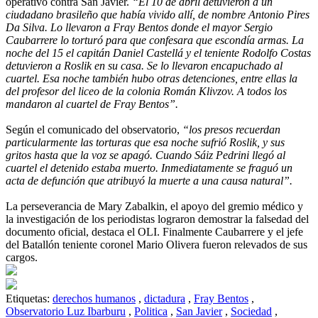
operativo contra San Javier.
“El 10 de abril detuvieron a un
ciudadano brasileño que había vivido allí, de nombre Antonio Pires
Da Silva. Lo llevaron a Fray Bentos donde el mayor Sergio
Caubarrere lo torturó para que confesara que escondía armas. La
noche del 15 el capitán Daniel Castellá y el teniente Rodolfo Costas
detuvieron a Roslik en su casa. Se lo llevaron encapuchado al
cuartel. Esa noche también hubo otras detenciones, entre ellas la
del profesor del liceo de la colonia Román Klivzov. A todos los
mandaron al cuartel de Fray Bentos”.
Según el comunicado del observatorio,
“los presos recuerdan
particularmente las torturas que esa noche sufrió Roslik, y sus
gritos hasta que la voz se apagó. Cuando Sáiz Pedrini llegó al
cuartel el detenido estaba muerto. Inmediatamente se fraguó un
acta de defunción que atribuyó la muerte a una causa natural”.
La perseverancia de Mary Zabalkin, el apoyo del gremio médico y
la investigación de los periodistas lograron demostrar la falsedad del
documento oficial, destaca el OLI. Finalmente Caubarrere y el jefe
del Batallón teniente coronel Mario Olivera fueron relevados de sus
cargos.
Etiquetas:
derechos humanos
,
dictadura
,
Fray Bentos
,
Observatorio Luz Ibarburu
,
Politica
,
San Javier
,
Sociedad
,