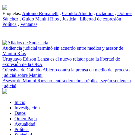
Etiquetas:
Antonio Romanelli
,
Cabildo Abierto
,
dictadura
,
Dolores
Sánchez
,
Guido Manini Ríos
,
Justicia
,
Libertad de expresión
,
Política
,
Ventanas
Audiencia judicial terminó sin acuerdo entre medios y asesor de
Manini Ríos
Uruguayo Edison Lanza es el nuevo relator para la libertad de
expresión de la OEA
Ofensiva de Cabildo Abierto contra la prensa en medio del proceso
judicial sobre Manini
Asesor de Manini Ríos no tendrá derecho a réplica, según sentencia
judicial
Inicio
Investigación
Datos
Quién Paga
Actualidad
Política
Sociedad