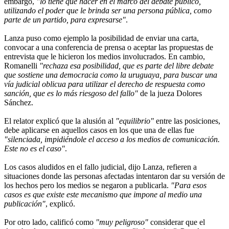
embargo,
"lo tiene que hacer en el marco del debate público,
utilizando el poder que le brinda ser una persona pública, como
parte de un partido, para expresarse"
.
Lanza puso como ejemplo la posibilidad de enviar una carta,
convocar a una conferencia de prensa o aceptar las propuestas de
entrevista que le hicieron los medios involucrados. En cambio,
Romanelli
"rechaza esa posibilidad, que es parte del libre debate
que sostiene una democracia como la uruguaya, para buscar una
vía judicial oblicua para utilizar el derecho de respuesta como
sanción, que es lo más riesgoso del fallo"
de la jueza Dolores
Sánchez.
El relator explicó que la alusión al
"equilibrio"
entre las posiciones,
debe aplicarse en aquellos casos en los que una de ellas fue
"silenciada, impidiéndole el acceso a los medios de comunicación.
Este no es el caso"
.
Los casos aludidos en el fallo judicial, dijo Lanza, refieren a
situaciones donde las personas afectadas intentaron dar su versión de
los hechos pero los medios se negaron a publicarla.
"Para esos
casos es que existe este mecanismo que impone al medio una
publicación"
, explicó.
Por otro lado, calificó como
"muy peligroso"
considerar que el