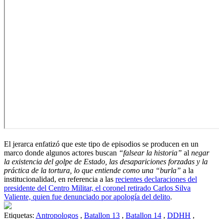
El jerarca enfatizó que este tipo de episodios se producen en un
marco donde algunos actores buscan
“falsear la historia”
al
negar
la existencia del golpe de Estado, las desapariciones forzadas y la
práctica de la tortura, lo que entiende como una “burla”
a la
institucionalidad, en referencia a las
recientes declaraciones del
presidente del Centro Militar, el coronel retirado Carlos Silva
Valiente, quien fue denunciado por apología del delito
.
Etiquetas:
Antropologos
,
Batallon 13
,
Batallon 14
,
DDHH
,