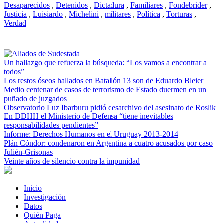
Desaparecidos
,
Detenidos
,
Dictadura
,
Familiares
,
Fondebrider
,
Justicia
,
Luisiardo
,
Michelini
,
militares
,
Política
,
Torturas
,
Verdad
Un hallazgo que refuerza la búsqueda: “Los vamos a encontrar a
todos”
Los restos óseos hallados en Batallón 13 son de Eduardo Bleier
Medio centenar de casos de terrorismo de Estado duermen en un
puñado de juzgados
Observatorio Luz Ibarburu pidió desarchivo del asesinato de Roslik
En DDHH el Ministerio de Defensa “tiene inevitables
responsabilidades pendientes”
Informe: Derechos Humanos en el Uruguay 2013-2014
Plán Cóndor: condenaron en Argentina a cuatro acusados por caso
Julién-Grisonas
Veinte años de silencio contra la impunidad
Inicio
Investigación
Datos
Quién Paga