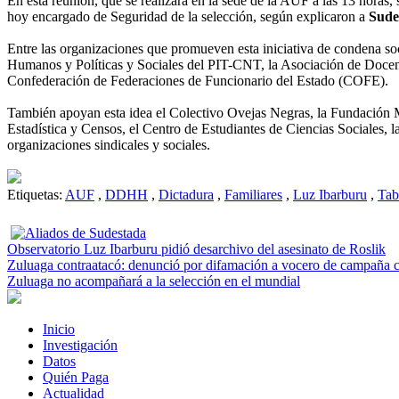
En esta reunión, que se realizará en la sede de la AUF a las 13 horas,
hoy encargado de Seguridad de la selección, según explicaron a
Sude
Entre las organizaciones que promueven esta iniciativa de condena so
Humanos y Políticas y Sociales del PIT-CNT, la Asociación de Docen
Confederación de Federaciones de Funcionario del Estado (COFE).
También apoyan esta idea el Colectivo Ovejas Negras, la Fundación M
Estadística y Censos, el Centro de Estudiantes de Ciencias Sociales,
organizaciones sindicales y sociales.
Etiquetas:
AUF
,
DDHH
,
Dictadura
,
Familiares
,
Luz Ibarburu
,
Tab
Observatorio Luz Ibarburu pidió desarchivo del asesinato de Roslik
Zuluaga contraatacó: denunció por difamación a vocero de campaña c
Zuluaga no acompañará a la selección en el mundial
Inicio
Investigación
Datos
Quién Paga
Actualidad