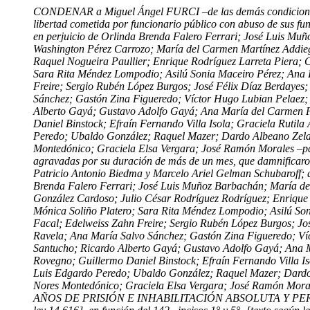
CONDENAR a Miguel Ángel FURCI –de las demás condiciones per
libertad cometida por funcionario público con abuso de sus fun
en perjuicio de Orlinda Brenda Falero Ferrari; José Luis Mu
Washington Pérez Carrozo; María del Carmen Martínez Addiego
Raquel Nogueira Paullier; Enrique Rodríguez Larreta Piera; 
Sara Rita Méndez Lompodio; Asilú Sonia Maceiro Pérez; Ana 
Freire; Sergio Rubén López Burgos; José Félix Díaz Berdayes
Sánchez; Gastón Zina Figueredo; Víctor Hugo Lubian Pelaez; 
Alberto Gayá; Gustavo Adolfo Gayá; Ana María del Carmen P
Daniel Binstock; Efraín Fernando Villa Isola; Graciela Rutil
Peredo; Ubaldo González; Raquel Mazer; Dardo Albeano Zelara
Montedónico; Graciela Elsa Vergara; José Ramón Morales –padr
agravadas por su duración de más de un mes, que damnificaro
Patricio Antonio Biedma y Marcelo Ariel Gelman Schubaroff; qu
Brenda Falero Ferrari; José Luis Muñoz Barbachán; María del
González Cardoso; Julio César Rodríguez Rodríguez; Enrique 
Mónica Soliño Platero; Sara Rita Méndez Lompodio; Asilú So
Facal; Edelweiss Zahn Freire; Sergio Rubén López Burgos; Jo
Ravela; Ana María Salvo Sánchez; Gastón Zina Figueredo; Víc
Santucho; Ricardo Alberto Gayá; Gustavo Adolfo Gayá; Ana M
Rovegno; Guillermo Daniel Binstock; Efraín Fernando Villa Is
Luis Edgardo Peredo; Ubaldo González; Raquel Mazer; Dardo A
Nores Montedónico; Graciela Elsa Vergara; José Ramón Morale
AÑOS DE PRISIÓN E INHABILITACIÓN ABSOLUTA Y PERPETUA, acce