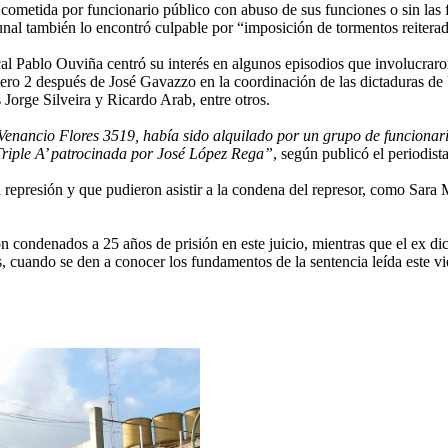
d cometida por funcionario público con abuso de sus funciones o sin las 
unal también lo encontró culpable por “imposición de tormentos reitera
cal Pablo Ouviña centró su interés en algunos episodios que involucraro
mero 2 después de José Gavazzo en la coordinación de las dictaduras d
orge Silveira y Ricardo Arab, entre otros.
 Venancio Flores 3519, había sido alquilado por un grupo de funcionari
riple A’ patrocinada por José López Rega”
, según publicó el periodist
la represión y que pudieron asistir a la condena del represor, como Sa
on condenados a 25 años de prisión en este juicio, mientras que el ex 
as, cuando se den a conocer los fundamentos de la sentencia leída este 