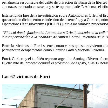
penalmente responsable del delito de privación ilegítima de la liberta
amenazas, reiterado en sesenta y siete oportunidades”. Además el trib
Esta segunda fase de la investigación sobre Automotores Orletti el fis
que actuó en dicho centro clandestino de detención, y a Cordero, nú
Operaciones Antisubversivas (OCOA) junto a los también procesados J
“El local donde funcionaba Automotores Orletti, ubicado en la calle
cuales pertenecían a la “banda” de Aníbal Gordon, miembro de la ‘T
Entre las víctimas de Furci se encuentran varias que sobrevivieron a 
permanecen desaparecidos como Gerardo Gatti o Victoria Grisonas.
Furci, Cordero y el también represor argentino Santiago Riveros fuer
El otro hito del proceso ocurrirá el próximo 9 de agosto, a las 17 hor
Las 67 víctimas de Furci