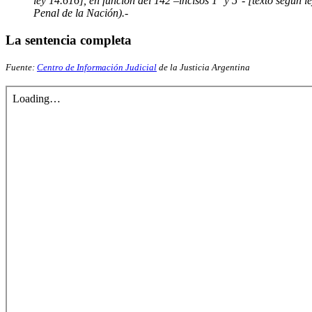
ley 14.616], en función del 142 –incisos 1° y 5°- [texto según 
Penal de la Nación).-
La sentencia completa
Fuente:
Centro de Información Judicial
de la Justicia Argentina