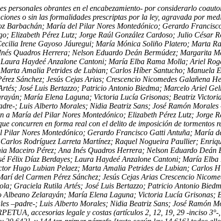
sonales obrantes en el encabezamiento- por considerarlo coautor pe
ciones o sin las formalidades prescriptas por la ley, agravada por medi
ñoz Barbachán; María del Pilar Nores Montedónico; Gerardo Francisco
; Elizabeth Pérez Lutz; Jorge Raúl González Cardoso; Julio César R
Cecilia Irene Gayoso Jáuregui; María Mónica Soliño Platero; Marta R
Inés Quadros Herrera; Nelson Eduardo Deán Bermúdez; Margarita Mar
; Laura Haydeé Anzalone Cantoni; María Elba Rama Molla; Ariel Roge
Marta Amalia Petrides de Lubian; Carlos Híber Santucho; Manuela El
érez Sánchez; Jesús Cejas Arias; Crescencio Nicomedes Galañena He
a Artés; José Luis Bertazzo; Patricio Antonio Biedma; Marcelo Ariel
yán; María Elena Laguna; Victoria Lucía Grisonas; Beatriz Victoria
e-; Luis Alberto Morales; Nidia Beatriz Sans; José Ramón Morales –hij
n a María del Pilar Nores Montedónico; Elizabeth Pérez Lutz; Jorge R
e concurren en forma real con el delito de imposición de tormentos re
 Pilar Nores Montedónico; Gerardo Francisco Gatti Antuña; María de
Carlos Rodríguez Larreta Martínez; Raquel Nogueira Paullier; Enriqu
nia Maceiro Pérez; Ana Inés Quadros Herrera; Nelson Eduardo Deán B
sé Félix Díaz Berdayes; Laura Haydeé Anzalone Cantoni; María Elba 
tor Hugo Lubian Pelaez; Marta Amalia Petrides de Lubian; Carlos Hí
arí del Carmen Pérez Sánchez; Jesús Cejas Arias Crescencio Nicome
ola; Graciela Rutila Artés; José Luis Bertazzo; Patricio Antonio Bi
lbeano Zelarayán; María Elena Laguna; Victoria Lucía Grisonas; Bea
s –padre-; Luis Alberto Morales; Nidia Beatriz Sans; José Ramón Mo
sorias legale y costas (artículos 2, 12, 19, 29 -inciso 3°-, 40, 4