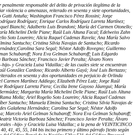
nalmente responsable del delito de privación ilegítima de la
ar violencia o amenazas, reiterado en sesenta y siete oportunidades,
 Gatti Antuña; Washington Francisco Pérez Rossini; Jorge
odríguez Rodríguez; Enrique Carlos Rodríguez Larreta Martínez;
aquel Bianchi; Adalberto Luis Brandoni; María del Carmen Otonello;
ía Michelini Delle Piane; Raúl Luis Altuna Facal; Edelweiss Zahn
lio Soto Loureiro; Alicia Raquel Cadenas Ravela; Ana María Salvo
mina Santucho; Cristina Silvia Navajas de Santucho; Ricardo
rnández;Carolina Sara Segal; Néstor Adolfo Rovegno; Guillermo
 Gelman Schubaroff; Nora Eva Gelman Schubaroff; Luis Edgardo
 Barboza Sánchez; Francisco Javier Peralta; Álvaro Nores
o- y Graciela Luisa Vidaillac; de las cuales siete se encuentran
aúl González Cardoso; Ricardo Alberto Gayá; José Luis Bertazzo;
iterados en sesenta y dos oportunidades en perjuicio de Orlinda
l Carmen Martínez Addiego; Elizabeth Pérez Lutz; Jorge Raúl
e Rodríguez Larreta Piera; Cecilia Irene Gayoso Jáuregui; María
ermúdez; Margarita María Michelini Delle Piane; Raúl Luis Altuna
Rama Molla; Ariel Rogelio Soto Loureiro; Alicia Raquel Cadenas
ber Santucho; Manuela Elmina Santucho; Cristina Silvia Navajas de
des Galañena Hernández; Carolina Sar Segal; Néstor Adolfo
edma; Marcelo Ariel Gelman Schubaroff; Nora Eva Gelman Schubaroff;
triz Victoria Barboza Sánchez; Francisco Javier Peralta; Álvaro
rales –hijo- y Graciela Luisa Vidaillac; a la pena de VEINTICINCO
1, 45, 55, 144 bis inciso primero y último párrafo [texto según