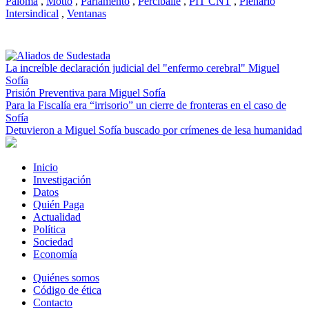
Paloma
,
Motto
,
Parlamento
,
Perciballe
,
PIT CNT
,
Plenario
Intersindical
,
Ventanas
La increíble declaración judicial del "enfermo cerebral" Miguel
Sofía
Prisión Preventiva para Miguel Sofía
Para la Fiscalía era “irrisorio” un cierre de fronteras en el caso de
Sofía
Detuvieron a Miguel Sofía buscado por crímenes de lesa humanidad
Inicio
Investigación
Datos
Quién Paga
Actualidad
Política
Sociedad
Economía
Quiénes somos
Código de ética
Contacto