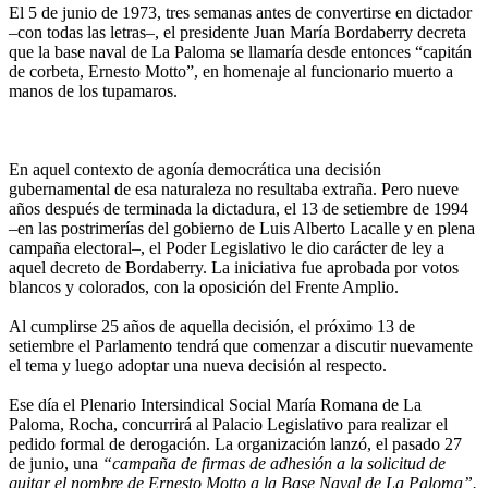
El 5 de junio de 1973, tres semanas antes de convertirse en dictador
–con todas las letras–, el presidente Juan María Bordaberry decreta
que la base naval de La Paloma se llamaría desde entonces “capitán
de corbeta, Ernesto Motto”, en homenaje al funcionario muerto a
manos de los tupamaros.
En aquel contexto de agonía democrática una decisión
gubernamental de esa naturaleza no resultaba extraña. Pero nueve
años después de terminada la dictadura, el 13 de setiembre de 1994
–en las postrimerías del gobierno de Luis Alberto Lacalle y en plena
campaña electoral–, el Poder Legislativo le dio carácter de ley a
aquel decreto de Bordaberry. La iniciativa fue aprobada por votos
blancos y colorados, con la oposición del Frente Amplio.
Al cumplirse 25 años de aquella decisión, el próximo 13 de
setiembre el Parlamento tendrá que comenzar a discutir nuevamente
el tema y luego adoptar una nueva decisión al respecto.
Ese día el Plenario Intersindical Social María Romana de La
Paloma, Rocha, concurrirá al Palacio Legislativo para realizar el
pedido formal de derogación. La organización lanzó, el pasado 27
de junio, una
“campaña de firmas de adhesión a la solicitud de
quitar el nombre de Ernesto Motto a la Base Naval de La Paloma”.