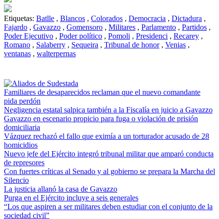
Etiquetas:
Batlle
,
Blancos
,
Colorados
,
Democracia
,
Dictadura
,
Fajardo
,
Gavazzo
,
Gomensoro
,
Militares
,
Parlamento
,
Partidos
,
Poder Ejecutivo
,
Poder político
,
Pomoli
,
Presidenci
,
Recarey
,
Romano
,
Salaberry
,
Sequeira
,
Tribunal de honor
,
Venias
,
ventanas
,
walterpernas
Familiares de desaparecidos reclaman que el nuevo comandante
pida perdón
Negligencia estatal salpica también a la Fiscalía en juicio a Gavazzo
Gavazzo en escenario propicio para fuga o violación de prisión
domiciliaria
Vázquez rechazó el fallo que eximía a un torturador acusado de 28
homicidios
Nuevo jefe del Ejército integró tribunal militar que amparó conducta
de represores
Con fuertes críticas al Senado y al gobierno se prepara la Marcha del
Silencio
La justicia allanó la casa de Gavazzo
Purga en el Ejército incluye a seis generales
“Los que aspiren a ser militares deben estudiar con el conjunto de la
sociedad civil”