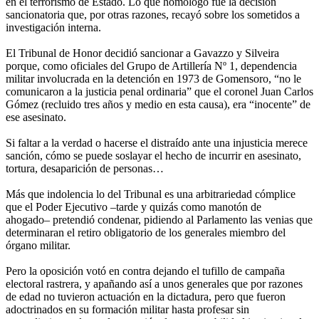
en el terrorismo de Estado. Lo que homologó fue la decisión
sancionatoria que, por otras razones, recayó sobre los sometidos a
investigación interna.
El Tribunal de Honor decidió sancionar a Gavazzo y Silveira
porque, como oficiales del Grupo de Artillería Nº 1, dependencia
militar involucrada en la detención en 1973 de Gomensoro, “no le
comunicaron a la justicia penal ordinaria” que el coronel Juan Carlos
Gómez (recluido tres años y medio en esta causa), era “inocente” de
ese asesinato.
Si faltar a la verdad o hacerse el distraído ante una injusticia merece
sanción, cómo se puede soslayar el hecho de incurrir en asesinato,
tortura, desaparición de personas…
Más que indolencia lo del Tribunal es una arbitrariedad cómplice
que el Poder Ejecutivo –tarde y quizás como manotón de
ahogado– pretendió condenar, pidiendo al Parlamento las venias que
determinaran el retiro obligatorio de los generales miembro del
órgano militar.
Pero la oposición votó en contra dejando el tufillo de campaña
electoral rastrera, y apañando así a unos generales que por razones
de edad no tuvieron actuación en la dictadura, pero que fueron
adoctrinados en su formación militar hasta profesar sin