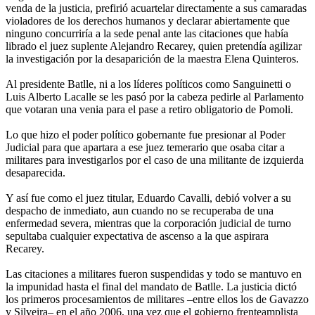
venda de la justicia, prefirió acuartelar directamente a sus camaradas
violadores de los derechos humanos y declarar abiertamente que
ninguno concurriría a la sede penal ante las citaciones que había
librado el juez suplente Alejandro Recarey, quien pretendía agilizar
la investigación por la desaparición de la maestra Elena Quinteros.
Al presidente Batlle, ni a los líderes políticos como Sanguinetti o
Luis Alberto Lacalle se les pasó por la cabeza pedirle al Parlamento
que votaran una venia para el pase a retiro obligatorio de Pomoli.
Lo que hizo el poder político gobernante fue presionar al Poder
Judicial para que apartara a ese juez temerario que osaba citar a
militares para investigarlos por el caso de una militante de izquierda
desaparecida.
Y así fue como el juez titular, Eduardo Cavalli, debió volver a su
despacho de inmediato, aun cuando no se recuperaba de una
enfermedad severa, mientras que la corporación judicial de turno
sepultaba cualquier expectativa de ascenso a la que aspirara
Recarey.
Las citaciones a militares fueron suspendidas y todo se mantuvo en
la impunidad hasta el final del mandato de Batlle. La justicia dictó
los primeros procesamientos de militares –entre ellos los de Gavazzo
y Silveira– en el año 2006, una vez que el gobierno frenteamplista