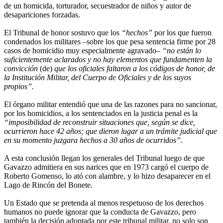
de un homicida, torturador, secuestrador de niños y autor de
desapariciones forzadas.
El Tribunal de honor sostuvo que los
“hechos”
por los que fueron
condenados los militares –sobre los que pesa sentencia firme por 28
casos de homicidio muy especialmente agravado–
“no están lo
suficientemente aclarados y no hay elementos que fundamenten la
convicción
(de)
que los oficiales faltaron a los códigos de honor, de
la Institución Militar, del Cuerpo de Oficiales y de los suyos
propios”.
El órgano militar entendió que una de las razones para no sancionar,
por los homicidios, a los sentenciados en la justicia penal es la
“imposibilidad de reconstruir situaciones que, según se dice,
ocurrieron hace 42 años; que dieron lugar a un trámite judicial que
en su momento juzgara hechos a 30 años de ocurridos”.
A esta conclusión llegan los generales del Tribunal luego de que
Gavazzo admitiera en sus narices que en 1973 cargó el cuerpo de
Roberto Gomenso, lo ató con alambre, y lo hizo desaparecer en el
Lago de Rincón del Bonete.
Un Estado que se pretenda al menos respetuoso de los derechos
humanos no puede ignorar que la conducta de Gavazzo, pero
también la decisión adoptada por este tribunal militar, no solo son