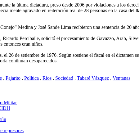
ante la última dictadura, preso desde 2006 por violaciones a los derec
cialmente agravado en reiteración real de 28 personas en la casa del l
o “Conejo” Medina y José Sande Lima recibieron una sentencia de 20 añ
 Ricardo Perciballe, solicitó el procesamiento de Gavazzo, Arab, Silve
es entonces eran niños.
 el 26 de setiembre de 1976. Según sostiene el fiscal en el dictamen s
oria continúan desaparecidos.
e
,
Pajarito
,
Política
,
Ríos
,
Sociedad
,
Tabaré Vázquez
,
Ventanas
o Militar
 CIDH
mún
de represores