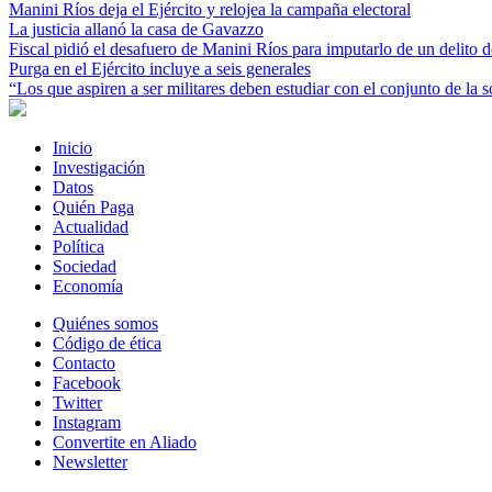
Manini Ríos deja el Ejército y relojea la campaña electoral
La justicia allanó la casa de Gavazzo
Fiscal pidió el desafuero de Manini Ríos para imputarlo de un delito 
Purga en el Ejército incluye a seis generales
“Los que aspiren a ser militares deben estudiar con el conjunto de la s
Inicio
Investigación
Datos
Quién Paga
Actualidad
Política
Sociedad
Economía
Quiénes somos
Código de ética
Contacto
Facebook
Twitter
Instagram
Convertite en Aliado
Newsletter