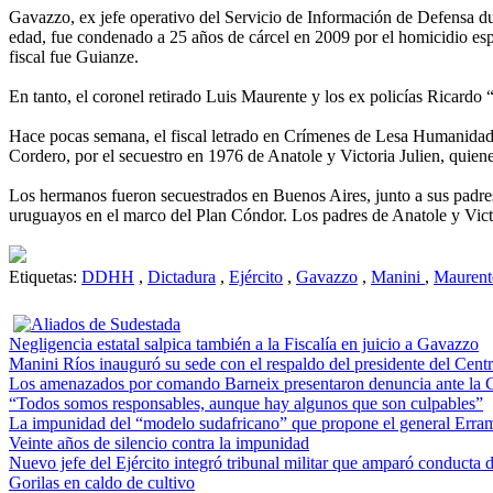
Gavazzo, ex jefe operativo del Servicio de Información de Defensa dur
edad, fue condenado a 25 años de cárcel en 2009 por el homicidio espe
fiscal fue Guianze.
En tanto, el coronel retirado Luis Maurente y los ex policías Ricard
Hace pocas semana, el fiscal letrado en Crímenes de Lesa Humanidad,
Cordero, por el secuestro en 1976 de Anatole y Victoria Julien, quien
Los hermanos fueron secuestrados en Buenos Aires, junto a sus padres,
uruguayos en el marco del Plan Cóndor. Los padres de Anatole y Vict
Etiquetas:
DDHH
,
Dictadura
,
Ejército
,
Gavazzo
,
Manini
,
Maurent
Negligencia estatal salpica también a la Fiscalía en juicio a Gavazzo
Manini Ríos inauguró su sede con el respaldo del presidente del Centr
Los amenazados por comando Barneix presentaron denuncia ante la
“Todos somos responsables, aunque hay algunos que son culpables”
La impunidad del “modelo sudafricano” que propone el general Erra
Veinte años de silencio contra la impunidad
Nuevo jefe del Ejército integró tribunal militar que amparó conducta 
Gorilas en caldo de cultivo