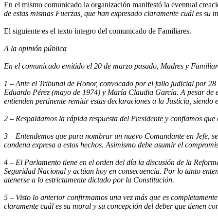
En el mismo comunicado la organización manifestó la eventual creació
de estas mismas Fuerzas, que han expresado claramente cuál es su m
El siguiente es el texto íntegro del comunicado de Familiares.
A la opinión pública
En el comunicado emitido el 20 de marzo pasado, Madres y Familiar
1 – Ante el Tribunal de Honor, convocado por el fallo judicial por 2
Eduardo Pérez (mayo de 1974) y María Claudia García. A pesar de es
entienden pertinente remitir estas declaraciones a la Justicia, siendo
2 – Respaldamos la rápida respuesta del Presidente y confiamos que 
3 – Entendemos que para nombrar un nuevo Comandante en Jefe, se deb
condena expresa a estos hechos. Asimismo debe asumir el compromiso
4 – El Parlamento tiene en el orden del día la discusión de la Refor
Seguridad Nacional y actúan hoy en consecuencia. Por lo tanto enten
atenerse a lo estrictamente dictado por la Constitución.
5 – Visto lo anterior confirmamos una vez más que es completamente
claramente cuál es su moral y su concepción del deber que tienen con