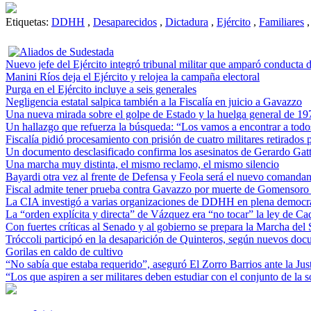
Etiquetas:
DDHH
,
Desaparecidos
,
Dictadura
,
Ejército
,
Familiares
,
Nuevo jefe del Ejército integró tribunal militar que amparó conducta 
Manini Ríos deja el Ejército y relojea la campaña electoral
Purga en el Ejército incluye a seis generales
Negligencia estatal salpica también a la Fiscalía en juicio a Gavazzo
Una nueva mirada sobre el golpe de Estado y la huelga general de 19
Un hallazgo que refuerza la búsqueda: “Los vamos a encontrar a todo
Fiscalía pidió procesamiento con prisión de cuatro militares retirados p
Un documento desclasificado confirma los asesinatos de Gerardo Gat
Una marcha muy distinta, el mismo reclamo, el mismo silencio
Bayardi otra vez al frente de Defensa y Feola será el nuevo comandan
Fiscal admite tener prueba contra Gavazzo por muerte de Gomensoro 
La CIA investigó a varias organizaciones de DDHH en plena democr
La “orden explícita y directa” de Vázquez era “no tocar” la ley de C
Con fuertes críticas al Senado y al gobierno se prepara la Marcha del 
Tróccoli participó en la desaparición de Quinteros, según nuevos do
Gorilas en caldo de cultivo
“No sabía que estaba requerido”, aseguró El Zorro Barrios ante la Just
“Los que aspiren a ser militares deben estudiar con el conjunto de la s