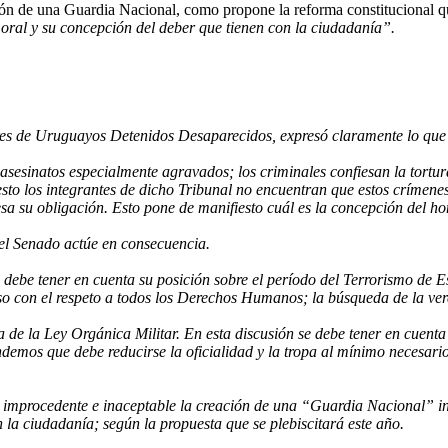
n de una Guardia Nacional, como propone la reforma constitucional que
oral y su concepción del deber que tienen con la ciudadanía”.
es de Uruguayos Detenidos Desaparecidos, expresó claramente lo que 
8 asesinatos especialmente agravados; los criminales confiesan la tor
to los integrantes de dicho Tribunal no encuentran que estos crímene
 esa su obligación. Esto pone de manifiesto cuál es la concepción del h
el Senado actúe en consecuencia.
e tener en cuenta su posición sobre el período del Terrorismo de Est
 con el respeto a todos los Derechos Humanos; la búsqueda de la verd
ma de la Ley Orgánica Militar. En esta discusión se debe tener en cuen
demos que debe reducirse la oficialidad y la tropa al mínimo necesario
 improcedente e inaceptable la creación de una “Guardia Nacional” in
 la ciudadanía; según la propuesta que se plebiscitará este año.