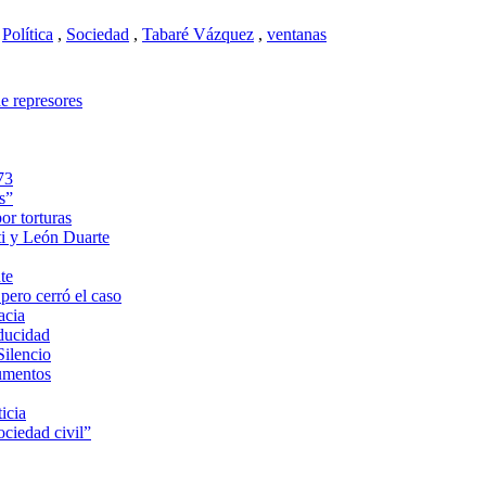
Política
,
Sociedad
,
Tabaré Vázquez
,
ventanas
de represores
73
s”
or torturas
ti y León Duarte
te
pero cerró el caso
acia
aducidad
Silencio
cumentos
icia
ociedad civil”