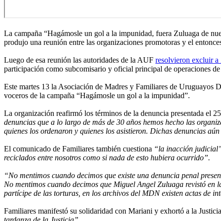
La campaña “Hagámosle un gol a la impunidad, fuera Zuluaga de nuestr
produjo una reunión entre las organizaciones promotoras y el entonc
Luego de esa reunión las autoridades de la AUF
resolvieron excluir a
participación como subcomisario y oficial principal de operaciones de 
Este martes 13 la Asociación de Madres y Familiares de Uruguayos D
voceros de la campaña “Hagámosle un gol a la impunidad”.
La organización reafirmó los términos de la denuncia presentada el 25
denuncias que a lo largo de más de 30 años hemos hecho las organizac
quienes los ordenaron y quienes los asistieron. Dichas denuncias aún 
El comunicado de Familiares también cuestiona
“la inacción judicial
reciclados entre nosotros como si nada de esto hubiera ocurrido”.
“No mentimos cuando decimos que existe una denuncia penal present
No mentimos cuando decimos que Miguel Angel Zuluaga revistó en la
partícipe de las torturas, en los archivos del MDN existen actas de in
Familiares manifestó su solidaridad con Mariani y exhortó a la Justici
tardanza de la Justicia”
.