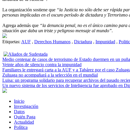
La organización sostiene que
“la Justicia no sólo debe ser rápida pa
personas implicadas en el oscuro período de dictadura y Terrorismo
Agrega además que
“la denuncia penal, no es el único camino para 
situación que daba un triste y peligroso mensaje al mundo”.
Etiquetas:
AUF
,
Derechos Humanos
,
Dictadura
,
Impunidad
,
Politi
Medio centenar de casos de terrorismo de Estado duermen en un puñ
Veinte años de silencio contra la impunidad
Familiares le entregará carta a la AUF y a Tabárez por el caso Zuluag
Zuluaga no acompañará a la selección en el mundial
Luisa: un programa solidario para recuperar archivos del pasado recie
Un nuevo sistema de los servicios de Inteligencia fue aprobado en Di
Inicio
Investigación
Datos
Quién Paga
Actualidad
Política