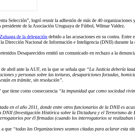
a Selección”, logró reunir la adhesión de más de 40 organizaciones y m
es presidente de la Asociación Uruguaya de Fútbol, Wilmar Valdez.
 Zuluaga de la delegación
debido a las acusaciones en su contra. Entre e
la Dirección Nacional de Información e Inteligencia (DNII) durante la d
etenidos Desaparecidos emitió un comunicado en rechazo a la denuncia
 de abril ante la AUF, en la que se señala que
“La Justicia debería la
iones y personas sobre las torturas, desapariciones forzadas, homicidio
están en trámite, sin resolución”.
”
que tiene como consecuencia
“la impunidad que como sociedad vivimo
ada en el año 2011, donde entre otros funcionarios de la DNII es acu
 DNII (Investigación Histórica sobre la Dictadura y el Terrorismo de
terrogatorios por él firmadas (cuando los interrogatorios se realizaban 
a a que
“todas las Organizaciones seamos citadas para aclarar esta situ