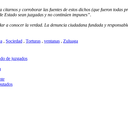
ra citarnos y corroborar las fuentes de estos dichos (que fueron todas 
 de Estado sean juzgadas y no continúen impunes”
.
dar a conocer la verdad. La denuncia ciudadana fundada y responsable
ca
,
Sociedad
,
Torturas
,
ventanas
,
Zuluaga
ado de juzgados
a
nte
putados